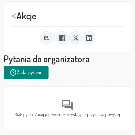
Akcje
share
calendar_add_on
Pytania do organizatora
help
Zadaj pytanie
forum
Brak pytań. Zadaj pierwsze, korzystając z przycisku powyżej.