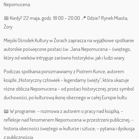
Nepomucena
📅 Kiedy? 22 maja, godz. 18:00 – 20:00 📍 Gdzie? Rynek Miasta,
Żory
Miejski Ośrodek Kultury w Żorach zaprasza na wyjątkowe spotkanie
autorskie poświęcone postaci św. Jana Nepomucena – świętego,
który od wieków intryguje zarówno historyków, jak i ludzi wiary.
Podczas spotkania porozmawiamy z Piotrem Kunce, autorem
książki „Historyczny człowiek - legendarny święty”, która ukazuje
różne oblicza Nepomucena – od postaci historycznej, przez symbol
duchowości, po kulturową ikonę obecnego w całej Europie kultu.
📖 W programie: – rozmowa z autorem o pracy nad książką, –
refleksje nad fenomenem Nepomucena w przestrzeni publicznej, –
historia obecności świętego w kulturze i sztuce, – pytania i dyskusja
z publicznością.