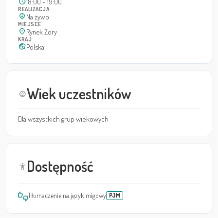
schedule
18:00 – 19:00
REALIZACJA
person_pin_circle
Na żywo
MIEJSCE
location_on
Rynek Żory
KRAJ
travel_explore
Polska
Wiek uczestników
child_care
Dla wszystkich grup wiekowych
Dostępność
accessibility_new
thumbs_up_down
Tłumaczenie na język migowy
PJM