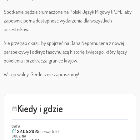
Spotkanie będzie tłumaczone na Polski Język Migowy (PJM), aby
zapewnić pełną dostępność wydarzenia dla wszystkich
uczestników.
Nie przegap okazji, by spojrzeć na Jana Nepomucena z nowej
perspektywy i odkryć fascynującą historię świętego, który łączy
pokolenia i przekracza granice krajów.
Wstęp wolny. Serdecznie zapraszamy!
Kiedy i gdzie
calendar_today
DATA
calendar_today
22.05.2025
(czwartek)
GODZINA