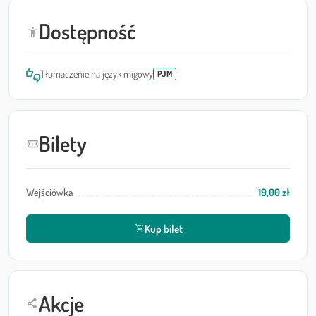
Dostępność
accessibility_new
thumbs_up_down
Tłumaczenie na język migowy
PJM
Bilety
confirmation_number
Wejściówka
19,00 zł
Kup bilet
shopping_cart_checkout
Akcje
share