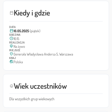
Kiedy i gdzie
calendar_today
DATA
calendar_today
16.05.2025
(piątek)
GODZINA
schedule
16:15
REALIZACJA
person_pin_circle
Na żywo
MIEJSCE
location_on
Generała Władysława Andersa 5, Warszawa
KRAJ
travel_explore
Polska
Wiek uczestników
child_care
Dla wszystkich grup wiekowych