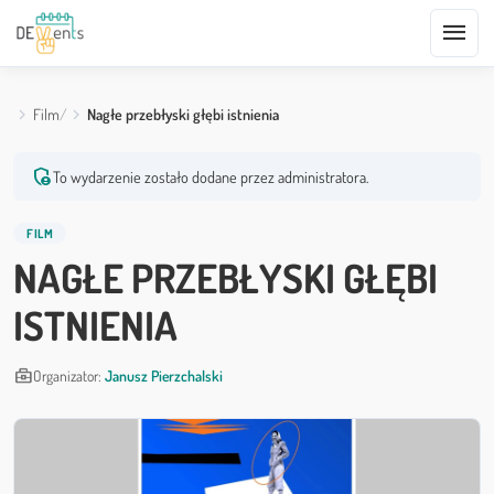
menu
Film
Nagłe przebłyski głębi istnienia
admin_panel_settings
To wydarzenie zostało dodane przez administratora.
FILM
NAGŁE PRZEBŁYSKI GŁĘBI
ISTNIENIA
business_center
Organizator:
Janusz Pierzchalski