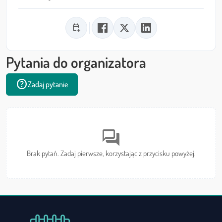
calendar_add_on
Pytania do organizatora
help
Zadaj pytanie
forum
Brak pytań. Zadaj pierwsze, korzystając z przycisku powyżej.