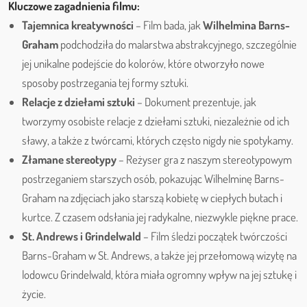
Kluczowe zagadnienia filmu:
Tajemnica kreatywności
– Film bada, jak
Wilhelmina Barns-
Graham
podchodziła do malarstwa abstrakcyjnego, szczególnie
jej unikalne podejście do kolorów, które otworzyło nowe
sposoby postrzegania tej formy sztuki.
Relacje z dziełami sztuki
– Dokument prezentuje, jak
tworzymy osobiste relacje z dziełami sztuki, niezależnie od ich
sławy, a także z twórcami, których często nigdy nie spotykamy.
Złamane stereotypy
– Reżyser gra z naszym stereotypowym
postrzeganiem starszych osób, pokazując Wilhelminę Barns-
Graham na zdjęciach jako starszą kobietę w ciepłych butach i
kurtce. Z czasem odsłania jej radykalne, niezwykle piękne prace.
St. Andrews i Grindelwald
– Film śledzi początek twórczości
Barns-Graham w St. Andrews, a także jej przełomową wizytę na
lodowcu Grindelwald, która miała ogromny wpływ na jej sztukę i
życie.