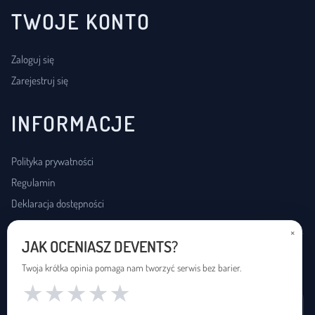
TWOJE KONTO
Zaloguj się
Zarejestruj się
INFORMACJE
Polityka prywatności
Regulamin
Deklaracja dostępności
×
JAK OCENIASZ DEVENTS?
USŁUGI DOSTĘPNOŚCI
Twoja krótka opinia pomaga nam tworzyć serwis bez barier.
★
★
★
★
★
Wynajem pętli indukcyjnej