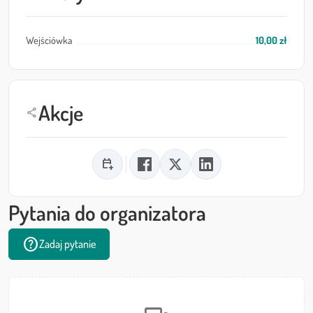
Wejściówka
10,00 zł
Akcje
share
calendar_add_on
Pytania do organizatora
help
Zadaj pytanie