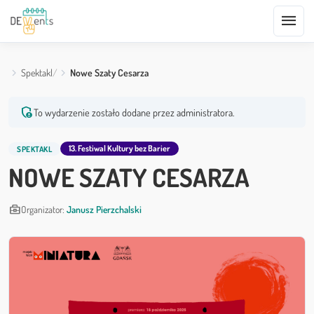
menu
Spektakl
Nowe Szaty Cesarza
admin_panel_settings
To wydarzenie zostało dodane przez administratora.
13. Festiwal Kultury bez Barier
SPEKTAKL
NOWE SZATY CESARZA
business_center
Organizator:
Janusz Pierzchalski