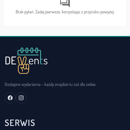
forum
Brak pytań. Zadaj pierwsze, korzystając z przycisku powyżej.
Dostępne wydarzenia – każdy znajdzie tu coś dla siebie.
SERWIS