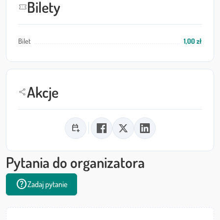
Bilety
confirmation_number
Bilet
1,00 zł
Akcje
share
calendar_add_on
Pytania do organizatora
help
Zadaj pytanie