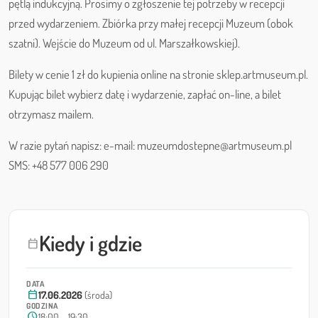
pętlą indukcyjną. Prosimy o zgłoszenie tej potrzeby w recepcji
przed wydarzeniem. Zbiórka przy małej recepcji Muzeum (obok
szatni). Wejście do Muzeum od ul. Marszałkowskiej).
Bilety w cenie 1 zł do kupienia online na stronie sklep.artmuseum.pl.
Kupując bilet wybierz datę i wydarzenie, zapłać on-line, a bilet
otrzymasz mailem.
W razie pytań napisz: e-mail: muzeumdostepne@artmuseum.pl
SMS: +48 577 006 290
Kiedy i gdzie
calendar_today
DATA
calendar_today
17.06.2026
(środa)
GODZINA
schedule
18:00 – 19:30