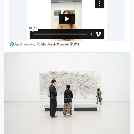
sign_language
Język migowy:
Polski Język Migowy (PJM)