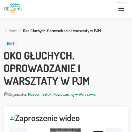
menu
Inne
Oko Głuchych. Oprowadzanie i warsztaty w PJM
INNE
OKO GŁUCHYCH.
OPROWADZANIE I
WARSZTATY W PJM
business_center
Organizator:
Muzeum Sztuki Nowoczesnej w Warszawie
Zaproszenie wideo
smart_display