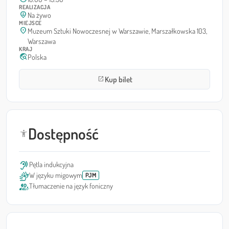
REALIZACJA
person_pin_circle
Na żywo
MIEJSCE
location_on
Muzeum Sztuki Nowoczesnej w Warszawie, Marszałkowska 103,
Warszawa
KRAJ
travel_explore
Polska
Kup bilet
open_in_new
Dostępność
accessibility_new
hearing
Pętla indukcyjna
sign_language
W języku migowym
PJM
interpreter_mode
Tłumaczenie na język foniczny