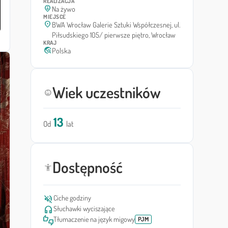
REALIZACJA
person_pin_circle
Na żywo
MIEJSCE
location_on
BWA Wrocław Galerie Sztuki Współczesnej, ul.
Piłsudskiego 105/ pierwsze piętro, Wrocław
KRAJ
travel_explore
Polska
Wiek uczestników
child_care
13
Od
lat
Dostępność
accessibility_new
volume_off
Ciche godziny
headphones
Słuchawki wyciszające
thumbs_up_down
Tłumaczenie na język migowy
PJM