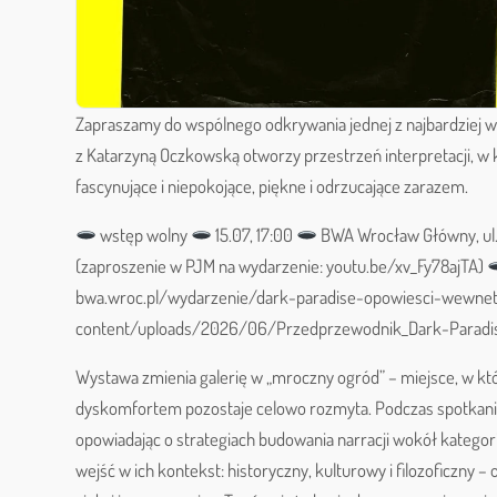
Zapraszamy do wspólnego odkrywania jednej z najbardziej w
z Katarzyną Oczkowską otworzy przestrzeń interpretacji, w 
fascynujące i niepokojące, piękne i odrzucające zarazem.
wstęp wolny
15.07, 17:00
BWA Wrocław Główny, ul.
(zaproszenie w PJM na wydarzenie: youtu.be/xv_Fy78ajTA)
bwa.wroc.pl/wydarzenie/dark-paradise-opowiesci-wewnet
content/uploads/2026/06/Przedprzewodnik_Dark-Paradis
Wystawa zmienia galerię w „mroczny ogród” – miejsce, w kt
dyskomfortem pozostaje celowo rozmyta. Podczas spotkania 
opowiadając o strategiach budowania narracji wokół kategori
wejść w ich kontekst: historyczny, kulturowy i filozoficzny 