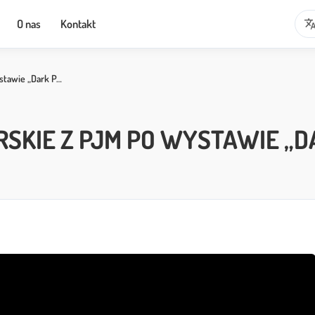
transla
O nas
Kontakt
stawie „Dark P…
KIE Z PJM PO WYSTAWIE „D