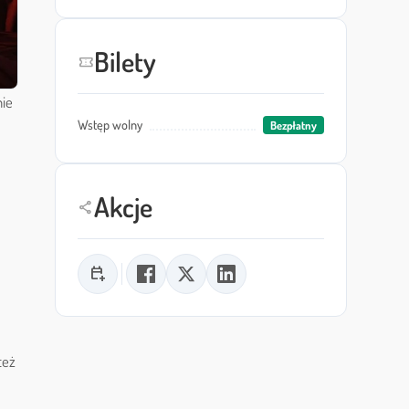
Bilety
confirmation_number
nie
Wstęp wolny
Bezpłatny
Akcje
share
calendar_add_on
też