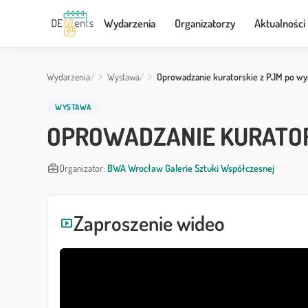
Wydarzenia
Organizatorzy
Aktualności
Wydarzenia
Wystawa
Oprowadzanie kuratorskie z PJM po wy
WYSTAWA
OPROWADZANIE KURATORS
business_center
Organizator:
BWA Wrocław Galerie Sztuki Współczesnej
Zaproszenie wideo
smart_display