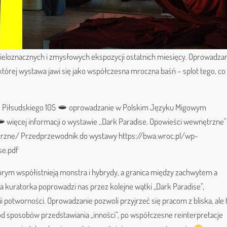
ieloznacznych i zmysłowych ekspozycji ostatnich miesięcy. Oprowadza
której wystawa jawi się jako współczesna mroczna baśń – splot tego, co
 Piłsudskiego 105
oprowadzanie w Polskim Języku Migowym
więcej informacji o wystawie ,,Dark Paradise. Opowieści wewnętrzne''
rzne/ Przedprzewodnik do wystawy https://bwa.wroc.pl/wp-
e.pdf
órym współistnieją monstra i hybrydy, a granica między zachwytem a
kuratorka poprowadzi nas przez kolejne wątki „Dark Paradise”,
i potworności. Oprowadzanie pozwoli przyjrzeć się pracom z bliska, ale 
– od sposobów przedstawiania „inności”, po współczesne reinterpretacje