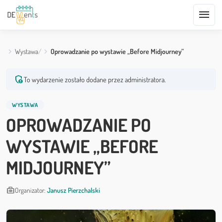
menu
Wystawa
Oprowadzanie po wystawie „Before Midjourney”
admin_panel_settings
To wydarzenie zostało dodane przez administratora.
WYSTAWA
OPROWADZANIE PO
WYSTAWIE „BEFORE
MIDJOURNEY”
business_center
Organizator:
Janusz Pierzchalski