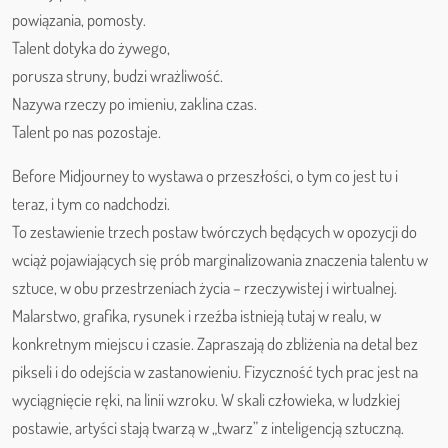
powiązania, pomosty.
Talent dotyka do żywego,
porusza struny, budzi wrażliwość.
Nazywa rzeczy po imieniu, zaklina czas.
Talent po nas pozostaje.
Before Midjourney to wystawa o przeszłości, o tym co jest tu i
teraz, i tym co nadchodzi.
To zestawienie trzech postaw twórczych będących w opozycji do
wciąż pojawiających się prób marginalizowania znaczenia talentu w
sztuce, w obu przestrzeniach życia – rzeczywistej i wirtualnej.
Malarstwo, grafika, rysunek i rzeźba istnieją tutaj w realu, w
konkretnym miejscu i czasie. Zapraszają do zbliżenia na detal bez
pikseli i do odejścia w zastanowieniu. Fizyczność tych prac jest na
wyciągnięcie ręki, na linii wzroku. W skali człowieka, w ludzkiej
postawie, artyści stają twarzą w „twarz” z inteligencją sztuczną.