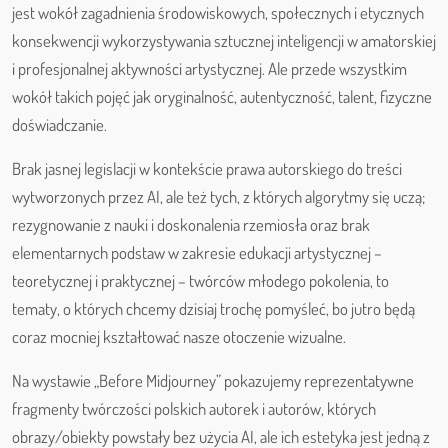
jest wokół zagadnienia środowiskowych, społecznych i etycznych
konsekwencji wykorzystywania sztucznej inteligencji w amatorskiej
i profesjonalnej aktywności artystycznej. Ale przede wszystkim
wokół takich pojęć jak oryginalność, autentyczność, talent, fizyczne
doświadczanie.
Brak jasnej legislacji w kontekście prawa autorskiego do treści
wytworzonych przez AI, ale też tych, z których algorytmy się uczą;
rezygnowanie z nauki i doskonalenia rzemiosła oraz brak
elementarnych podstaw w zakresie edukacji artystycznej –
teoretycznej i praktycznej – twórców młodego pokolenia, to
tematy, o których chcemy dzisiaj trochę pomyśleć, bo jutro będą
coraz mocniej kształtować nasze otoczenie wizualne.
Na wystawie „Before Midjourney” pokazujemy reprezentatywne
fragmenty twórczości polskich autorek i autorów, których
obrazy/obiekty powstały bez użycia AI, ale ich estetyka jest jedną z