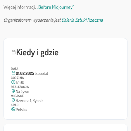
Więcej informacji:
„Before Midjourney”
Organizatorem wydarzenia jest
Galeria Sztuki Rzeczna
Kiedy i gdzie
calendar_today
DATA
calendar_today
01.02.2025
(sobota)
GODZINA
schedule
17:00
REALIZACJA
person_pin_circle
Na żywo
MIEJSCE
location_on
Rzeczna 1, Rybnik
KRAJ
travel_explore
Polska