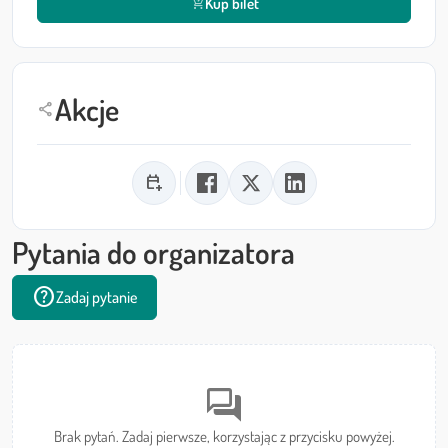
Kup bilet
shopping_cart_checkout
Akcje
share
calendar_add_on
Pytania do organizatora
help
Zadaj pytanie
forum
Brak pytań. Zadaj pierwsze, korzystając z przycisku powyżej.