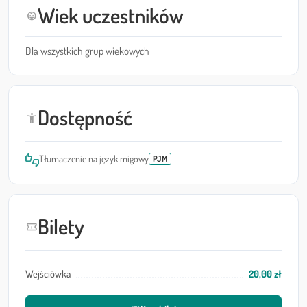
Wiek uczestników
child_care
Dla wszystkich grup wiekowych
Dostępność
accessibility_new
thumbs_up_down
Tłumaczenie na język migowy
PJM
Bilety
confirmation_number
Wejściówka
20,00 zł