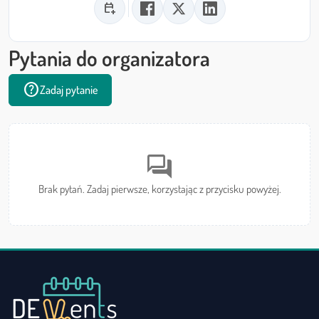
calendar_add_on
Pytania do organizatora
help
Zadaj pytanie
forum
Brak pytań. Zadaj pierwsze, korzystając z przycisku powyżej.