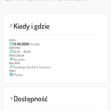
Kiedy i gdzie
calendar_today
DATA
calendar_today
13.05.2026
(środa)
GODZINA
schedule
16:30 – 18:00
REALIZACJA
person_pin_circle
Na żywo
MIEJSCE
location_on
Świętego Ducha 4, Szczecin
KRAJ
travel_explore
Polska
Dostępność
accessibility_new