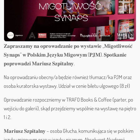
𝐙𝐚𝐩𝐫𝐚𝐬𝐳𝐚𝐦𝐲 𝐧𝐚 𝐨𝐩𝐫𝐨𝐰𝐚𝐝𝐳𝐚𝐧𝐢𝐞 𝐩𝐨 𝐰𝐲𝐬𝐭𝐚𝐰𝐢𝐞 „𝐌𝐢𝐠𝐨𝐭𝐥𝐢𝐰𝐨𝐬́𝐜́
𝐒𝐲𝐧𝐚𝐩𝐬” 𝐰 𝐏𝐨𝐥𝐬𝐤𝐢𝐦 𝐉𝐞̨𝐳𝐲𝐤𝐮 𝐌𝐢𝐠𝐨𝐰𝐲𝐦 (𝐏𝐉𝐌). 𝐒𝐩𝐨𝐭𝐤𝐚𝐧𝐢𝐞
𝐩𝐨𝐩𝐫𝐨𝐰𝐚𝐝𝐳𝐢 𝐌𝐚𝐫𝐢𝐮𝐬𝐳 𝐒𝐳𝐩𝐢𝐭𝐚𝐥𝐧𝐲.
Na oprowadzaniu obecny/a będzie również tłumacz/ka PJM oraz
osoba kuratorska wystawy. Udział w cenie biletu ulgowego (8 zł)
Oprowadzanie rozpoczniemy w TRAFO Books & Coffee (parter, po
wejściu do galerii), skąd przejdziemy wspólnie na wystawę na piętro
1 i 2.
𝐌𝐚𝐫𝐢𝐮𝐬𝐳 𝐒𝐳𝐩𝐢𝐭𝐚𝐥𝐧𝐲 – osoba Głucha, komunikująca się w polskim
języku migowym oraz w języku pisanym. Absolwent Akademii