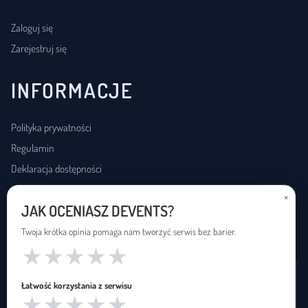
Zaloguj się
Zarejestruj się
INFORMACJE
Polityka prywatności
Regulamin
Deklaracja dostępności
×
JAK OCENIASZ DEVENTS?
USŁUGI DOSTĘPNOŚCI
Twoja krótka opinia pomaga nam tworzyć serwis bez barier.
★
★
★
★
★
Wynajem pętli indukcyjnej
Łatwość korzystania z serwisu
Zapętleni · zapetleni.pl
★
★
★
★
★