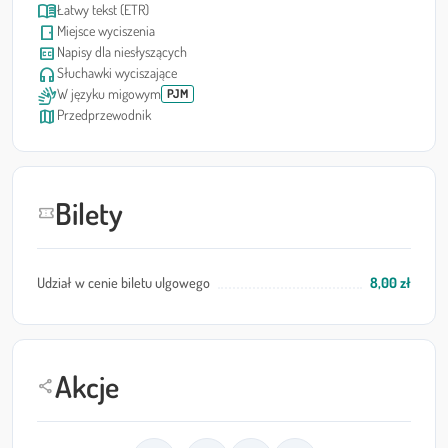
menu_book
Łatwy tekst (ETR)
sensor_door
Miejsce wyciszenia
closed_caption
Napisy dla niesłyszących
headphones
Słuchawki wyciszające
sign_language
W języku migowym
PJM
map
Przedprzewodnik
Bilety
confirmation_number
Udział w cenie biletu ulgowego
8,00 zł
Akcje
share