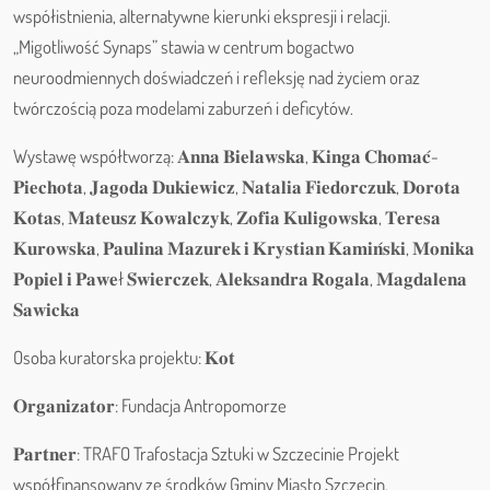
współistnienia, alternatywne kierunki ekspresji i relacji.
„Migotliwość Synaps” stawia w centrum bogactwo
neuroodmiennych doświadczeń i refleksję nad życiem oraz
twórczością poza modelami zaburzeń i deficytów.
Wystawę współtworzą: 𝐀𝐧𝐧𝐚 𝐁𝐢𝐞𝐥𝐚𝐰𝐬𝐤𝐚, 𝐊𝐢𝐧𝐠𝐚 𝐂𝐡𝐨𝐦𝐚𝐜́-
𝐏𝐢𝐞𝐜𝐡𝐨𝐭𝐚, 𝐉𝐚𝐠𝐨𝐝𝐚 𝐃𝐮𝐤𝐢𝐞𝐰𝐢𝐜𝐳, 𝐍𝐚𝐭𝐚𝐥𝐢𝐚 𝐅𝐢𝐞𝐝𝐨𝐫𝐜𝐳𝐮𝐤, 𝐃𝐨𝐫𝐨𝐭𝐚
𝐊𝐨𝐭𝐚𝐬, 𝐌𝐚𝐭𝐞𝐮𝐬𝐳 𝐊𝐨𝐰𝐚𝐥𝐜𝐳𝐲𝐤, 𝐙𝐨𝐟𝐢𝐚 𝐊𝐮𝐥𝐢𝐠𝐨𝐰𝐬𝐤𝐚, 𝐓𝐞𝐫𝐞𝐬𝐚
𝐊𝐮𝐫𝐨𝐰𝐬𝐤𝐚, 𝐏𝐚𝐮𝐥𝐢𝐧𝐚 𝐌𝐚𝐳𝐮𝐫𝐞𝐤 𝐢 𝐊𝐫𝐲𝐬𝐭𝐢𝐚𝐧 𝐊𝐚𝐦𝐢𝐧́𝐬𝐤𝐢, 𝐌𝐨𝐧𝐢𝐤𝐚
𝐏𝐨𝐩𝐢𝐞𝐥 𝐢 𝐏𝐚𝐰𝐞ł 𝐒́𝐰𝐢𝐞𝐫𝐜𝐳𝐞𝐤, 𝐀𝐥𝐞𝐤𝐬𝐚𝐧𝐝𝐫𝐚 𝐑𝐨𝐠𝐚𝐥𝐚, 𝐌𝐚𝐠𝐝𝐚𝐥𝐞𝐧𝐚
𝐒𝐚𝐰𝐢𝐜𝐤𝐚
Osoba kuratorska projektu: 𝐊𝐨𝐭
𝐎𝐫𝐠𝐚𝐧𝐢𝐳𝐚𝐭𝐨𝐫: Fundacja Antropomorze
𝐏𝐚𝐫𝐭𝐧𝐞𝐫: TRAFO Trafostacja Sztuki w Szczecinie Projekt
współfinansowany ze środków Gminy Miasto Szczecin.