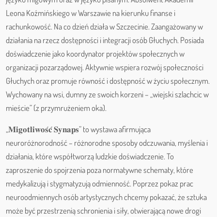
Leona Koźmińskiego w Warszawie na kierunku finanse i
rachunkowość. Na co dzień działa w Szczecinie. Zaangażowany w
działania na rzecz dostępności i integracji osób Głuchych. Posiada
doświadczenie jako koordynator projektów społecznych w
organizacji pozarządowej. Aktywnie wspiera rozwój społeczności
Głuchych oraz promuje równość i dostępność w życiu społecznym.
Wychowany na wsi, dumny ze swoich korzeni – „wiejski szlachcic w
mieście” (z przymrużeniem oka).
„𝐌𝐢𝐠𝐨𝐭𝐥𝐢𝐰𝐨𝐬́𝐜́ 𝐒𝐲𝐧𝐚𝐩𝐬” to wystawa afirmująca
neuroróżnorodność – różnorodne sposoby odczuwania, myślenia i
działania, które współtworzą ludzkie doświadczenie. To
zaproszenie do spojrzenia poza normatywne schematy, które
medykalizują i stygmatyzują odmienność. Poprzez pokaz prac
neuroodmiennych osób artystycznych chcemy pokazać, że sztuka
może być przestrzenią schronienia i siły, otwierającą nowe drogi