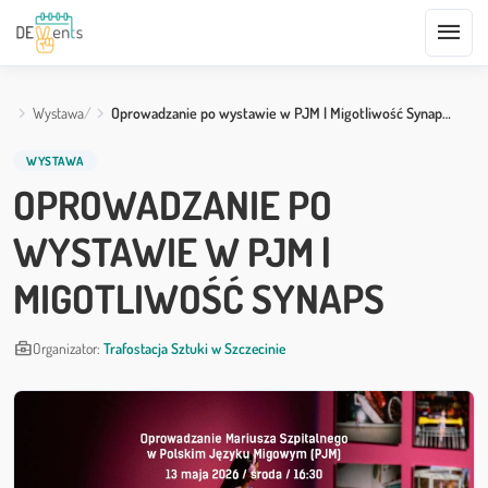
menu
Wystawa
Oprowadzanie po wystawie w PJM | Migotliwość Synap…
WYSTAWA
OPROWADZANIE PO
WYSTAWIE W PJM |
MIGOTLIWOŚĆ SYNAPS
business_center
Organizator:
Trafostacja Sztuki w Szczecinie