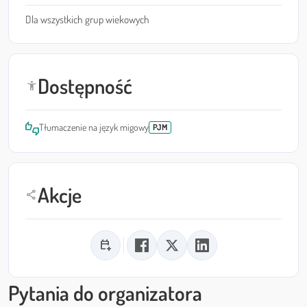
Dla wszystkich grup wiekowych
Dostępność
accessibility_new
thumbs_up_down
Tłumaczenie na język migowy
PJM
Akcje
share
calendar_add_on
Pytania do organizatora