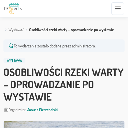
menu
Wystawa
Osobliwości rzeki Warty – oprowadzanie po wystawie
admin_panel_settings
To wydarzenie zostało dodane przez administratora.
WYSTAWA
OSOBLIWOŚCI RZEKI WARTY
– OPROWADZANIE PO
WYSTAWIE
business_center
Organizator:
Janusz Pierzchalski