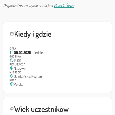
Organizatorem wydarzenia jest
Galeria Śluza
Kiedy i gdzie
calendar_today
DATA
calendar_today
09.02.2025
(niedziela)
GODZINA
schedule
12:00
REALIZACJA
person_pin_circle
Na żywo
MIEJSCE
location_on
Dziekańska, Poznań
KRAJ
travel_explore
Polska
Wiek uczestników
child_care