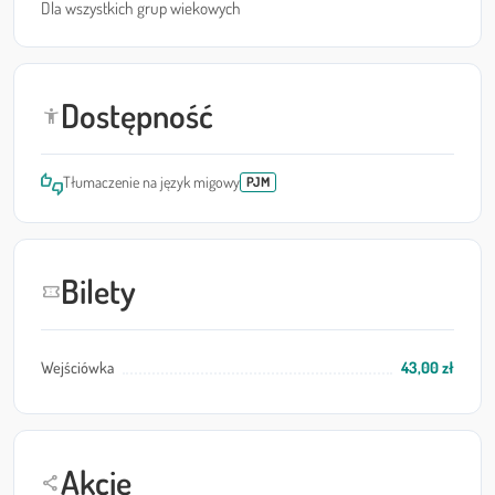
Dla wszystkich grup wiekowych
Dostępność
accessibility_new
thumbs_up_down
Tłumaczenie na język migowy
PJM
Bilety
confirmation_number
Wejściówka
43,00 zł
Akcje
share