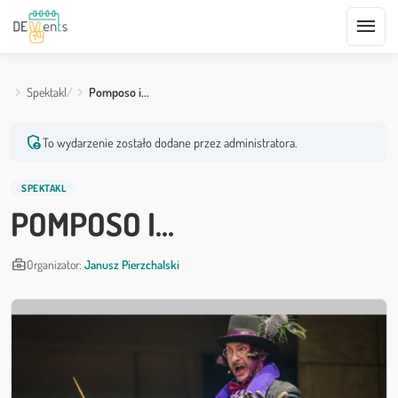
menu
Spektakl
Pomposo i...
admin_panel_settings
To wydarzenie zostało dodane przez administratora.
SPEKTAKL
POMPOSO I...
business_center
Organizator:
Janusz Pierzchalski