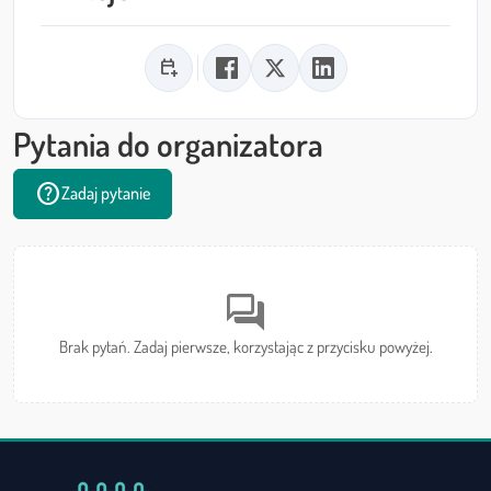
calendar_add_on
Pytania do organizatora
help
Zadaj pytanie
forum
Brak pytań. Zadaj pierwsze, korzystając z przycisku powyżej.