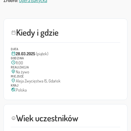
Źródło:
Opera Bałtycka
Kiedy i gdzie
calendar_today
DATA
calendar_today
28.03.2025
(piątek)
GODZINA
schedule
11:00
REALIZACJA
person_pin_circle
Na żywo
MIEJSCE
location_on
Aleja Zwycięstwa 15, Gdańsk
KRAJ
travel_explore
Polska
Wiek uczestników
child_care