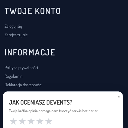
TWOJE KONTO
Zaloguj się
Zarejestruj się
INFORMACJE
Polityka prywatności
Regulamin
Deklaracja dostępności
×
JAK OCENIASZ DEVENTS?
USŁUGI DOSTĘPNOŚCI
Twoja krótka opinia pomaga nam tworzyć serwis bez barier.
★
★
★
★
★