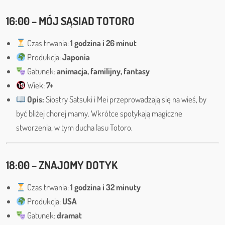
16:00 – MÓJ SĄSIAD TOTORO
Czas trwania:
1 godzina i 26 minut
Produkcja:
Japonia
Gatunek:
animacja, familijny, fantasy
Wiek:
7+
Opis:
Siostry Satsuki i Mei przeprowadzają się na wieś, by
być bliżej chorej mamy. Wkrótce spotykają magiczne
stworzenia, w tym ducha lasu Totoro.
18:00 – ZNAJOMY DOTYK
Czas trwania:
1 godzina i 32 minuty
Produkcja:
USA
Gatunek:
dramat