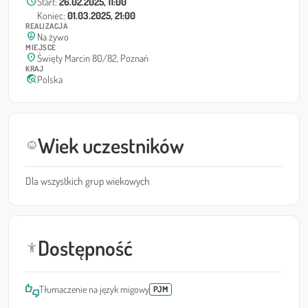
schedule
Start:
26.02.2025, 11:00
Koniec:
01.03.2025, 21:00
REALIZACJA
person_pin_circle
Na żywo
MIEJSCE
location_on
Święty Marcin 80/82, Poznań
KRAJ
travel_explore
Polska
Wiek uczestników
child_care
Dla wszystkich grup wiekowych
Dostępność
accessibility_new
thumbs_up_down
Tłumaczenie na język migowy
PJM