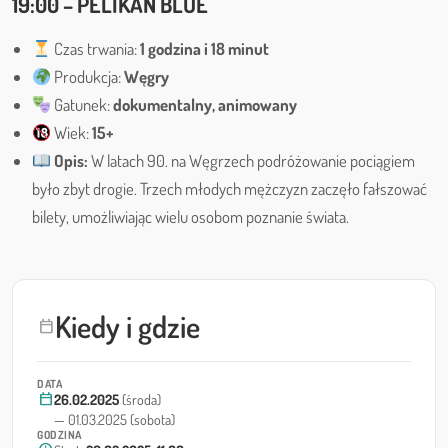
19:00 – PELIKAN BLUE
Czas trwania:
1 godzina i 18 minut
Produkcja:
Węgry
Gatunek:
dokumentalny, animowany
Wiek:
15+
Opis:
W latach 90. na Węgrzech podróżowanie pociągiem
było zbyt drogie. Trzech młodych mężczyzn zaczęło fałszować
bilety, umożliwiając wielu osobom poznanie świata.
Kiedy i gdzie
calendar_today
DATA
calendar_today
26.02.2025
(środa)
— 01.03.2025 (sobota)
GODZINA