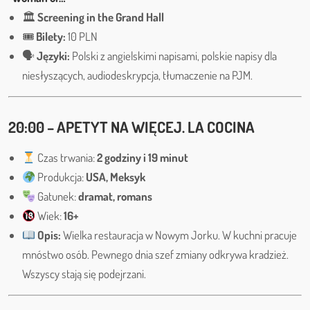
🏛
Screening in the Grand Hall
🎟
Bilety:
10 PLN
🗣
Języki:
Polski z angielskimi napisami, polskie napisy dla
niesłyszących, audiodeskrypcja, tłumaczenie na PJM.
20:00 – APETYT NA WIĘCEJ. LA COCINA
Czas trwania:
2 godziny i 19 minut
Produkcja:
USA, Meksyk
Gatunek:
dramat, romans
Wiek:
16+
Opis:
Wielka restauracja w Nowym Jorku. W kuchni pracuje
mnóstwo osób. Pewnego dnia szef zmiany odkrywa kradzież.
Wszyscy stają się podejrzani.