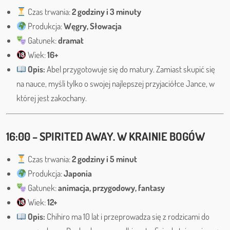
Czas trwania:
2 godziny i 3 minuty
Produkcja:
Węgry, Słowacja
Gatunek:
dramat
Wiek:
16+
Opis:
Abel przygotowuje się do matury. Zamiast skupić się
na nauce, myśli tylko o swojej najlepszej przyjaciółce Jance, w
której jest zakochany.
16:00 – SPIRITED AWAY. W KRAINIE BOGÓW
Czas trwania:
2 godziny i 5 minut
Produkcja:
Japonia
Gatunek:
animacja, przygodowy, fantasy
Wiek:
12+
Opis:
Chihiro ma 10 lat i przeprowadza się z rodzicami do