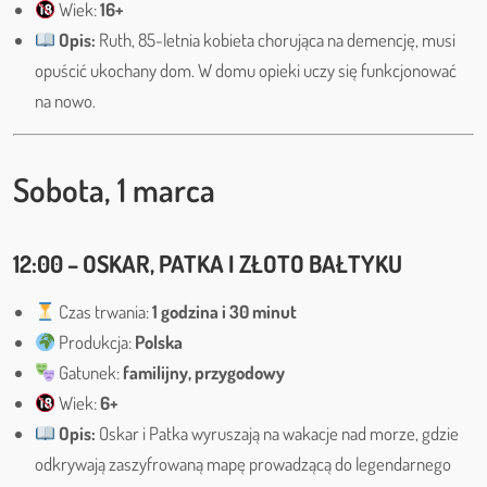
Wiek:
16+
Opis:
Ruth, 85-letnia kobieta chorująca na demencję, musi
opuścić ukochany dom. W domu opieki uczy się funkcjonować
na nowo.
Sobota, 1 marca
12:00 – OSKAR, PATKA I ZŁOTO BAŁTYKU
Czas trwania:
1 godzina i 30 minut
Produkcja:
Polska
Gatunek:
familijny, przygodowy
Wiek:
6+
Opis:
Oskar i Patka wyruszają na wakacje nad morze, gdzie
odkrywają zaszyfrowaną mapę prowadzącą do legendarnego