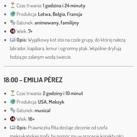
Czas trwania:
1 godzina i 24 minuty
Produkcja:
Łotwa, Belgia, Francja
Gatunek:
animowany, familijny
Wiek:
7+
Opis:
Wyjątkowy kot stoi na czele grupy, do której należą
labrador, kapibara, lemur i ogromny ptak. Wspólnie dryfują
łodzią po zalanym wodą świecie.
18:00 – EMILIA PÉREZ
Czas trwania:
2 godziny i 10 minut
Produkcja:
USA, Meksyk
Gatunek:
musical
Wiek:
16+
Opis:
Prawniczka Rita dostaje zlecenie od szefa
meksykańskiej mafii, by pomóc mu w procesie korekty płci.