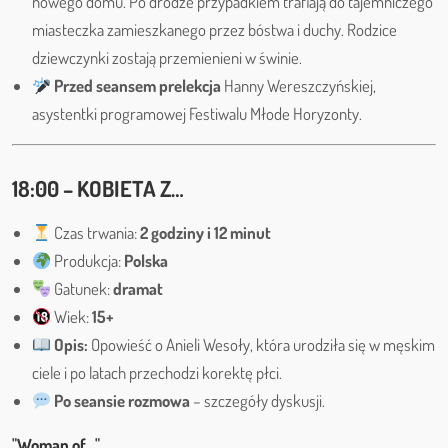
nowego domu. Po drodze przypadkiem trafiają do tajemniczego
miasteczka zamieszkanego przez bóstwa i duchy. Rodzice
dziewczynki zostają przemienieni w świnie.
Przed seansem prelekcja
Hanny Wereszczyńskiej,
asystentki programowej Festiwalu Młode Horyzonty.
18:00 – KOBIETA Z…
Czas trwania:
2 godziny i 12 minut
Produkcja:
Polska
Gatunek:
dramat
Wiek:
15+
Opis:
Opowieść o Anieli Wesoły, która urodziła się w męskim
ciele i po latach przechodzi korektę płci.
Po seansie rozmowa
– szczegóły dyskusji.
"Woman of…"