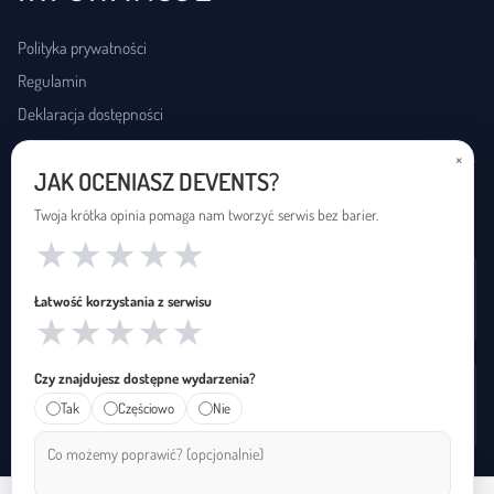
Polityka prywatności
Regulamin
Deklaracja dostępności
×
JAK OCENIASZ DEVENTS?
USŁUGI DOSTĘPNOŚCI
Twoja krótka opinia pomaga nam tworzyć serwis bez barier.
★
★
★
★
★
Wynajem pętli indukcyjnej
Łatwość korzystania z serwisu
Zapętleni · zapetleni.pl
★
★
★
★
★
Czy znajdujesz dostępne wydarzenia?
Tłumaczenie na polski język migowy
Tak
Częściowo
Nie
Janusz Migowego · januszmigowego.pl