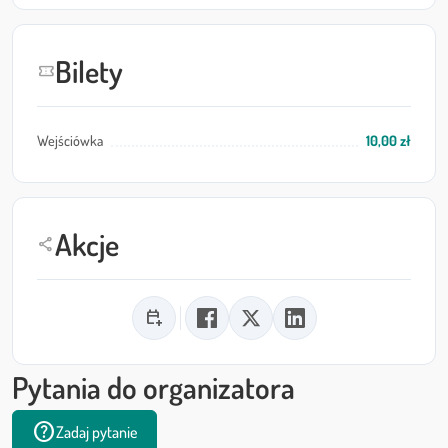
Bilety
confirmation_number
Wejściówka
10,00 zł
Akcje
share
calendar_add_on
Pytania do organizatora
help
Zadaj pytanie