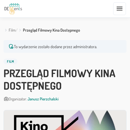
menu
Film
Przegląd Filmowy Kina Dostępnego
admin_panel_settings
To wydarzenie zostało dodane przez administratora.
FILM
PRZEGLĄD FILMOWY KINA
DOSTĘPNEGO
business_center
Organizator:
Janusz Pierzchalski