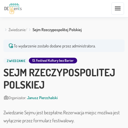
menu
Zwiedzanie
Sejm Rzeczypospolitej Polskiej
admin_panel_settings
To wydarzenie zostało dodane przez administratora.
13. Festiwal Kultury bez Barier
ZWIEDZANIE
SEJM RZECZYPOSPOLITEJ
POLSKIEJ
business_center
Organizator:
Janusz Pierzchalski
Zwiedzanie Sejmu jest bezpłatne.Rezerwacja miejsc możliwa jest
wyłącznie przez formularz festiwalowy.