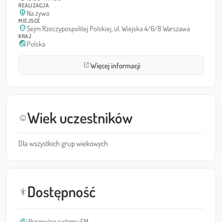
REALIZACJA
person_pin_circle
Na żywo
MIEJSCE
location_on
Sejm Rzeczypospolitej Polskiej, ul. Wiejska 4/6/8 Warszawa
KRAJ
travel_explore
Polska
Więcej informacji
open_in_new
Wiek uczestników
child_care
Dla wszystkich grup wiekowych
Dostępność
accessibility_new
Przenośne systemy FM