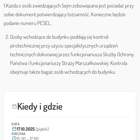
1.Każda z osób zwiedzających Sejm zobowiązana jest posiadać przy
sobie dokument potwierdzający tożsamość. Konieczne będzie
podanie numeru PESEL.
Osoby wchodzące do budynku poddają się kontroli
pirotechnicznej przy użyciu specjalistycznych urządzeń
technicznych dokonanej przez funkcjonariusza Służby Ochrony
Państwa i funkcjonariuszy Straży Marszałkowskiej. Kontrola
obejmuje także bagaż osób wchodzących do budynku.
Kiedy i gdzie
calendar_today
DATA
calendar_today
17.10.2025
(piątek)
GODZINA
schedule
15:30 – 17:00