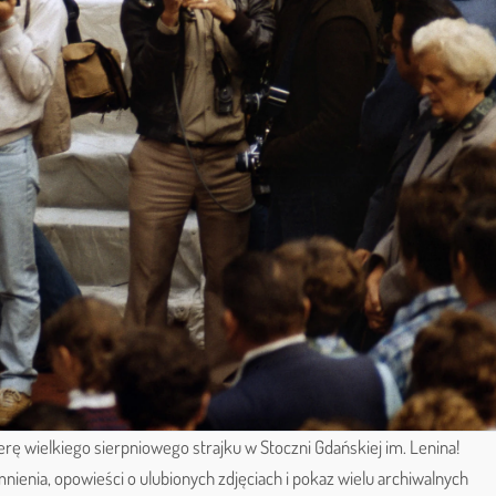
rę wielkiego sierpniowego strajku w Stoczni Gdańskiej im. Lenina!
ienia, opowieści o ulubionych zdjęciach i pokaz wielu archiwalnych