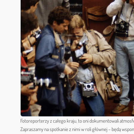
Fotoreporterzy z całego kraju, to oni dokumentowali atmosfe
Zapraszamy na spotkanie z nimi w roli głównej – będą wspomn