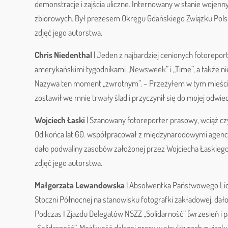
demonstracje i zajścia uliczne. Internowany w stanie wojenn
zbiorowych. Był prezesem Okręgu Gdańskiego Związku Pol
zdjęć jego autorstwa.
Chris Niedenthal
| Jeden z najbardziej cenionych fotorepor
amerykańskimi tygodnikami „Newsweek” i „Time”, a także ni
Nazywa ten moment „zwrotnym”. – Przeżyłem w tym mieście
zostawił we mnie trwały ślad i przyczynił się do mojej odwie
Wojciech Łaski
| Szanowany fotoreporter prasowy, wciąż czy
Od końca lat 60. współpracował z międzynarodowymi agencj
dało podwaliny zasobów założonej przez Wojciecha Łaskiego 
zdjęć jego autorstwa.
Małgorzata Lewandowska
| Absolwentka Państwowego Lice
Stoczni Północnej na stanowisku fotografki zakładowej, dało 
Podczas I Zjazdu Delegatów NSZZ „Solidarność” (wrzesień i 
„Solidarność”. Możliwość dalszej pracy w strukturach zwi