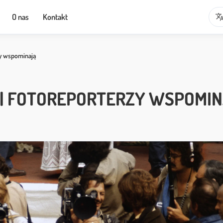
transla
O nas
Kontakt
zy wspominają
E | FOTOREPORTERZY WSPOMI