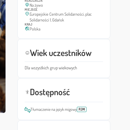
REALIZACJA
person_pin_circle
Na żywo
MIEJSCE
location_on
Europejskie Centrum Solidarności, plac
Solidarności 1, Gdańsk
KRAJ
travel_explore
Polska
Wiek uczestników
child_care
Dla wszystkich grup wiekowych
Dostępność
accessibility_new
thumbs_up_down
Tłumaczenie na język migowy
PJM