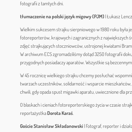
fotografii z tamtych dni.
tłumaczenie na polski język migowy (PJM)
| Łukasz Lencz
Wielkim sukcesem strajku sierpniowego w 1980 roku była je
fotoreporterów, krajowych i zagranicznych z największych ś
zdjęć strajkujących stoczniowców, ustrojonej kwiatami Bra
W archiwum ECS zgromadziliśmy dotąd 3250 fotografii dok
przygodnych posiadaczy aparatów. Wszystkie są bezcennym 
W 45 rocznicę wielkiego strajku chcemy posłuchać wspomnie
twarzach uczestników, solidarność i wsparcie mieszkańców, 
chwili, gdy opada spust migawki aparatu, uwiecznione dla pr
O blaskach i cieniach fotoreporterskiego życia w czasie stra
reportażystka
Dorota Karaś
.
Goście Stanisław Składanowski
| Fotograf, reporter i dzi