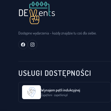
Dostępne wydarzenia – każdy znajdzie tu coś dla siebie.
USŁUGI DOSTĘPNOŚCI
Wynajem pętli indukcyjnej
Zapętleni · zapetleni.pl