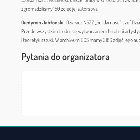
zgromadziliśmy 150 zdjęć jej autorstwa.
Giedymin Jabłoński
| Działacz NSZZ „Solidarność”, szef Dzi
Przede wszystkim trudni się wytwarzaniem biżuterii artystycz
i teoretyk sztuki. W archiwum ECS mamy 2186 zdjęć jego au
Pytania do organizatora