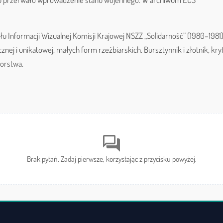
ału Informacji Wizualnej Komisji Krajowej NSZZ „Solidarność” (1980–1981)
nej i unikatowej, małych form rzeźbiarskich. Bursztynnik i złotnik, kry
torstwa.
forum
Brak pytań. Zadaj pierwsze, korzystając z przycisku powyżej.