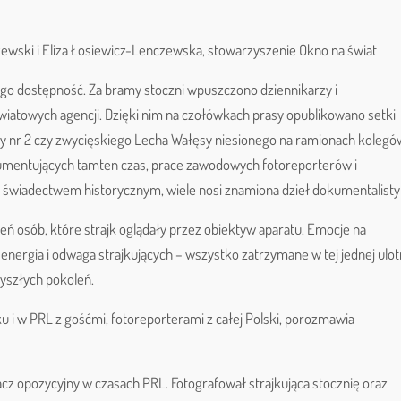
ewski i Eliza Łosiewicz-Lenczewska, stowarzyszenie Okno na świat
go dostępność. Za bramy stoczni wpuszczono dziennikarzy i
wiatowych agencji. Dzięki nim na czołówkach prasy opublikowano setki
my nr 2 czy zwycięskiego Lecha Wałęsy niesionego na ramionach kolegó
umentujących tamten czas, prace zawodowych fotoreporterów i
świadectwem historycznym, wiele nosi znamiona dzieł dokumentalistyk
ń osób, które strajk oglądały przez obiektyw aparatu. Emocje na
energia i odwaga strajkujących – wszystko zatrzymane w tej jednej ulot
zyszłych pokoleń.
jku i w PRL z gośćmi, fotoreporterami z całej Polski, porozmawia
ałacz opozycyjny w czasach PRL. Fotografował strajkująca stocznię oraz