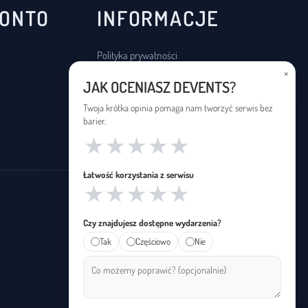
KONTO
INFORMACJE
Polityka prywatności
×
Regulamin
JAK OCENIASZ DEVENTS?
Deklaracja dostępności
Twoja krótka opinia pomaga nam tworzyć serwis bez
barier.
★
★
★
★
★
Łatwość korzystania z serwisu
★
★
★
★
★
Czy znajdujesz dostępne wydarzenia?
Tak
Częściowo
Nie