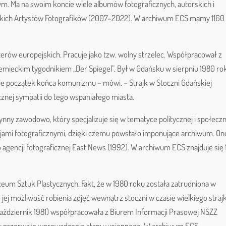
ym. Ma na swoim koncie wiele albumów fotograficznych, autorskich i
skich Artystów Fotografików (2007–2022). W archiwum ECS mamy 1160
terów europejskich. Pracuje jako tzw. wolny strzelec. Współpracował z
emieckim tygodnikiem „Der Spiegel”. Był w Gdańsku w sierpniu 1980 ro
 początek końca komunizmu – mówi. – Strajk w Stoczni Gdańskiej
cznej sympatii do tego wspaniałego miasta.
nny zawodowo, który specjalizuje się w tematyce politycznej i społeczn
ami fotograficznymi, dzięki czemu powstało imponujące archiwum. On
agencji fotograficznej East News (1992). W archiwum ECS znajduje się 
um Sztuk Plastycznych. Fakt, że w 1980 roku została zatrudniona w
jej możliwość robienia zdjęć wewnątrz stoczni w czasie wielkiego straj
październik 1981) współpracowała z Biurem Informacji Prasowej NSZZ
ązku przerwało wprowadzenie stanu wojennego. W archiwum ECS