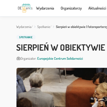
Wydarzenia
Organizatorzy
Aktualności
Wydarzenia
Spotkanie
Sierpień w obiektywie | fotoreporter
SPOTKANIE
SIERPIEŃ W OBIEKTYWI
business_center
Organizator:
Europejskie Centrum Solidarności