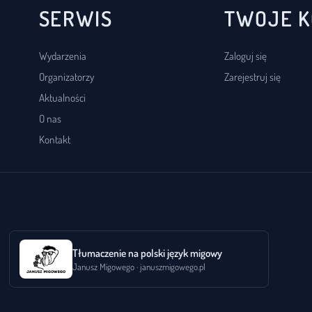
SERWIS
TWOJE 
Wydarzenia
Zaloguj się
Organizatorzy
Zarejestruj się
Aktualności
O nas
Kontakt
Tłumaczenie na polski język migowy
Janusz Migowego · januszmigowego.pl