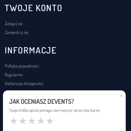
TWOJE KONTO
Zaloguj się
Zarejestruj się
INFORMACJE
Polityka prywatności
Regulamin
Deklaracja dostępności
×
JAK OCENIASZ DEVENTS?
USŁUGI DOSTĘPNOŚCI
Twoja krótka opinia pomaga nam tworzyć serwis bez barier.
★
★
★
★
★
Wynajem pętli indukcyjnej