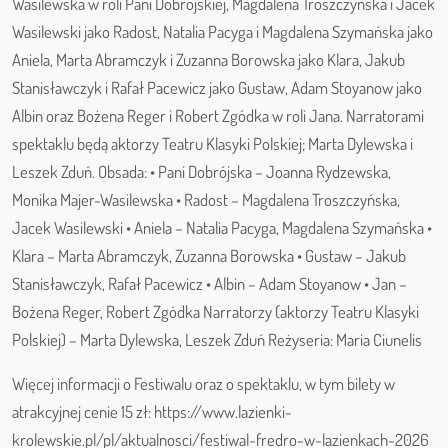
Wasilewska w roli Pani Dobrójskiej, Magdalena Troszczyńska i Jacek
Wasilewski jako Radost, Natalia Pacyga i Magdalena Szymańska jako
Aniela, Marta Abramczyk i Zuzanna Borowska jako Klara, Jakub
Stanisławczyk i Rafał Pacewicz jako Gustaw, Adam Stoyanow jako
Albin oraz Bożena Reger i Robert Zgódka w roli Jana. Narratorami
spektaklu będą aktorzy Teatru Klasyki Polskiej; Marta Dylewska i
Leszek Zduń. Obsada: • Pani Dobrójska – Joanna Rydzewska,
Monika Majer-Wasilewska • Radost – Magdalena Troszczyńska,
Jacek Wasilewski • Aniela – Natalia Pacyga, Magdalena Szymańska •
Klara – Marta Abramczyk, Zuzanna Borowska • Gustaw – Jakub
Stanisławczyk, Rafał Pacewicz • Albin – Adam Stoyanow • Jan –
Bożena Reger, Robert Zgódka Narratorzy (aktorzy Teatru Klasyki
Polskiej) – Marta Dylewska, Leszek Zduń Reżyseria: Maria Ciunelis
Więcej informacji o Festiwalu oraz o spektaklu, w tym bilety w
atrakcyjnej cenie 15 zł: https://www.lazienki-
krolewskie.pl/pl/aktualnosci/festiwal-fredro-w-lazienkach-2026