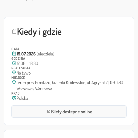
Kiedy i gdzie
calendar_today
DATA
calendar_today
19.07.2026
(niedziela)
GODZINA
schedule
17:00 – 18:30
REALIZACJA
person_pin_circle
Na żywo
MIEJSCE
location_on
teren przy Ermitażu, łazienki Królewskie, ul. Agrykola 1, 00-460
Warszawa, Warszawa
KRAJ
travel_explore
Polska
Bilety dostępne online
open_in_new