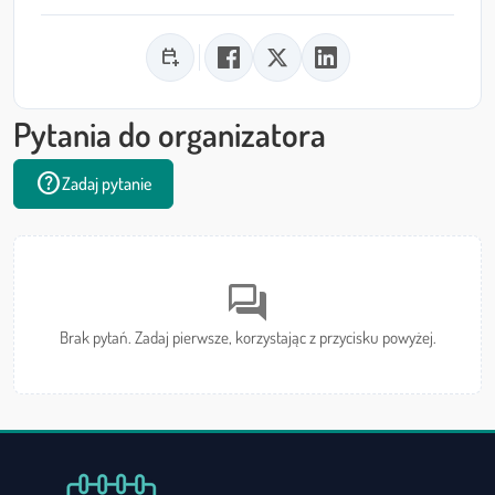
calendar_add_on
Pytania do organizatora
help
Zadaj pytanie
forum
Brak pytań. Zadaj pierwsze, korzystając z przycisku powyżej.