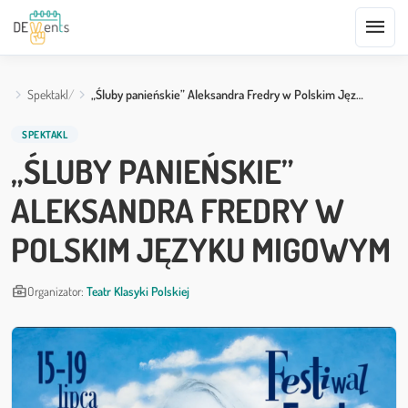
menu
Spektakl
„Śluby panieńskie” Aleksandra Fredry w Polskim Jęz…
SPEKTAKL
„ŚLUBY PANIEŃSKIE”
ALEKSANDRA FREDRY W
POLSKIM JĘZYKU MIGOWYM
business_center
Organizator:
Teatr Klasyki Polskiej