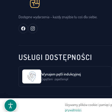
Dostępne wydarzenia – każdy znajdzie tu coś dla siebie.
USŁUGI DOSTĘPNOŚCI
Wynajem pętli indukcyjnej
Zapętleni · zapetleni.pl
Używamy plików cookie i pamięci pr
© 2026 DEvents. Wszelkie prawa zastrzeżone.
prywatności
.