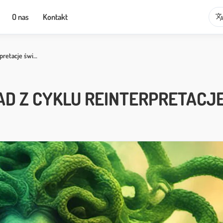
transla
O nas
Kontakt
pretacje świ…
D Z CYKLU REINTERPRETACJE