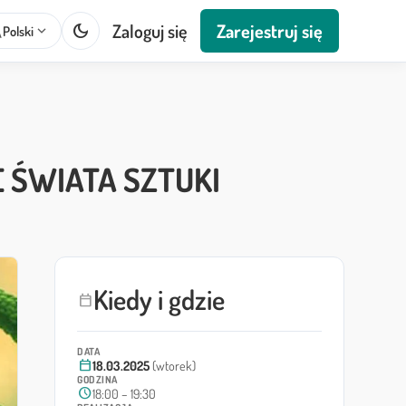
dark_mode
Zaloguj się
Zarejestruj się
te
expand_more
Polski
 ŚWIATA SZTUKI
Kiedy i gdzie
calendar_today
DATA
calendar_today
18.03.2025
(wtorek)
GODZINA
schedule
18:00 – 19:30