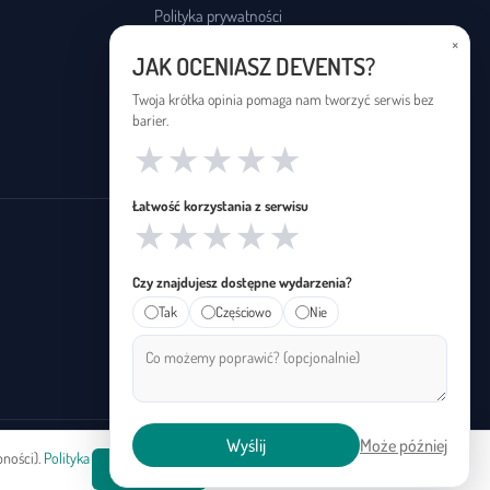
Polityka prywatności
×
Regulamin
JAK OCENIASZ DEVENTS?
Deklaracja dostępności
Twoja krótka opinia pomaga nam tworzyć serwis bez
barier.
★
★
★
★
★
Łatwość korzystania z serwisu
★
★
★
★
★
Czy znajdujesz dostępne wydarzenia?
Tak
Częściowo
Nie
Wyślij
Może później
pności).
Polityka
arrow_upward
Do góry
Akceptuję