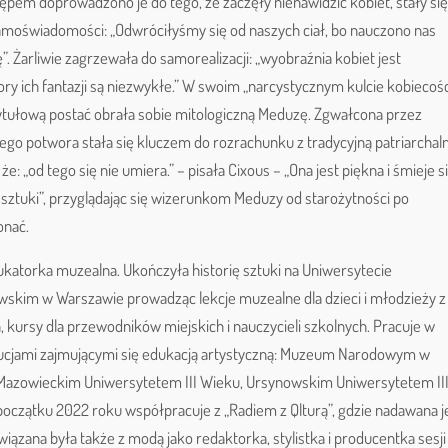
pem doprowadzono je do tego, że zaczęły nienawidzić kobiet, stały się
moświadomości: „Odwróciłyśmy się od naszych ciał, bo nauczono nas
”. Żarliwie zagrzewała do samorealizacji: „wyobraźnia kobiet jest
ory ich fantazji są niezwykłe.” W swoim „narcystycznym kulcie kobiecośc
a tytułową postać obrała sobie mitologiczną Meduzę. Zgwałcona przez
go potwora stała się kluczem do rozrachunku z tradycyjną patriarchal
 „od tego się nie umiera.” – pisała Cixous – „Ona jest piękna i śmieje si
 sztuki”, przyglądając się wizerunkom Meduzy od starożytności po
onać.
katorka muzealna. Ukończyła historię sztuki na Uniwersytecie
kim w Warszawie prowadząc lekcje muzealne dla dzieci i młodzieży z
h, kursy dla przewodników miejskich i nauczycieli szkolnych. Pracuje w
ytucjami zajmującymi się edukacją artystyczną: Muzeum Narodowym w
 Mazowieckim Uniwersytetem III Wieku, Ursynowskim Uniwersytetem II
początku 2022 roku współpracuje z „Radiem z Qlturą”, gdzie nadawana j
ązana była także z modą jako redaktorka, stylistka i producentka sesji