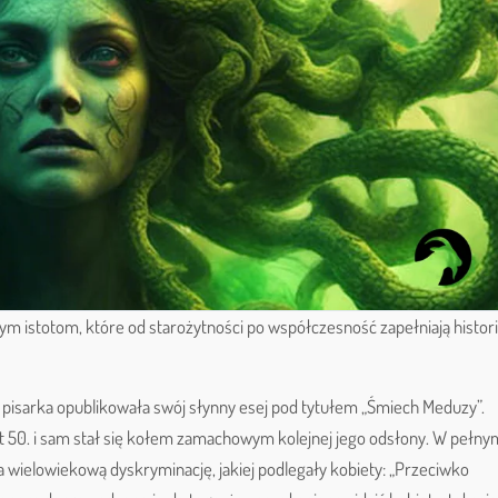
m istotom, które od starożytności po współczesność zapełniają histor
i pisarka opublikowała swój słynny esej pod tytułem „Śmiech Meduzy”.
 lat 50. i sam stał się kołem zamachowym kolejnej jego odsłony. W pełny
wielowiekową dyskryminację, jakiej podlegały kobiety: „Przeciwko