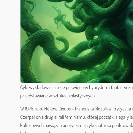
Cykl wykładów o sztuce poświęcony hybrydom i fantastyczny
przedstawiane w sztukach plastycznych.
W 1975 roku Hélène Cixous – francuska filozofka, krytyczka 
Czerpał on z drugiej fali feminizmu, której początki sięgały
kulturowych nawiązań poetyckim języku autorka punktowała 