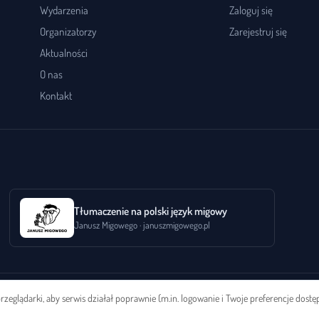
Wydarzenia
Zaloguj się
Organizatorzy
Zarejestruj się
Aktualności
O nas
Kontakt
Tłumaczenie na polski język migowy
Janusz Migowego · januszmigowego.pl
zeglądarki, aby serwis działał poprawnie (m.in. logowanie i Twoje preferencje dostę