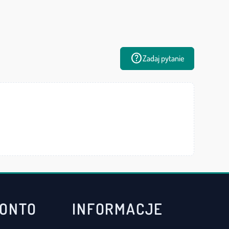
help
Zadaj pytanie
KONTO
INFORMACJE