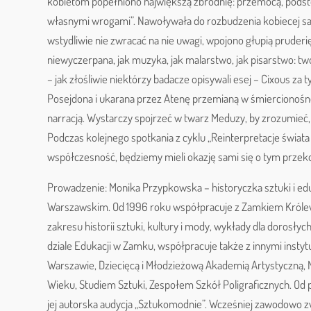
kobietom popełniono największą zbrodnię: przemocą, podstę
własnymi wrogami”. Nawoływała do rozbudzenia kobiecej sa
wstydliwie nie zwracać na nie uwagi, wpojono głupią pruderię
niewyczerpana, jak muzyka, jak malarstwo, jak pisarstwo: tw
– jak złośliwie niektórzy badacze opisywali esej – Cixous z
Posejdona i ukarana przez Atenę przemianą w śmiercionośne
narracją. Wystarczy spojrzeć w twarz Meduzy, by zrozumieć, że:
Podczas kolejnego spotkania z cyklu „Reinterpretacje świata
współczesność, będziemy mieli okazję sami się o tym przek
Prowadzenie: Monika Przypkowska – historyczka sztuki i edu
Warszawskim. Od 1996 roku współpracuje z Zamkiem Królews
zakresu historii sztuki, kultury i mody, wykłady dla dorosłyc
dziale Edukacji w Zamku, współpracuje także z innymi inst
Warszawie, Dziecięcą i Młodzieżową Akademią Artystyczną,
Wieku, Studiem Sztuki, Zespołem Szkół Poligraficznych. Od 
jej autorska audycja „Sztukomodnie”. Wcześniej zawodowo zwi