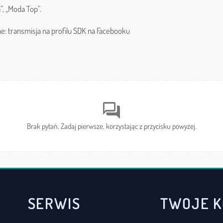
”, „Moda Top”.
ne: transmisja na profilu SDK na Facebooku
forum
Brak pytań. Zadaj pierwsze, korzystając z przycisku powyżej.
SERWIS
TWOJE 