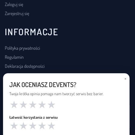
Zaloguj się
Zarejestruj się
INFORMACJE
Polityka prywatności
Regulamin
Deklaracja dostępności
×
JAK OCENIASZ DEVENTS?
USŁUGI DOSTĘPNOŚCI
Twoja krótka opinia pomaga nam tworzyć serwis bez barier.
★
★
★
★
★
Wynajem pętli indukcyjnej
Łatwość korzystania z serwisu
Zapętleni · zapetleni.pl
★
★
★
★
★