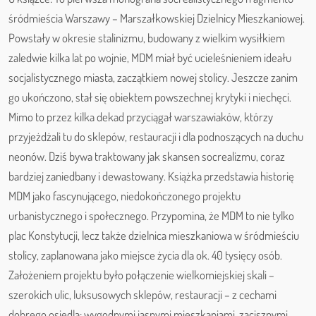
śródmieścia Warszawy – Marszałkowskiej Dzielnicy Mieszkaniowej.
Powstały w okresie stalinizmu, budowany z wielkim wysiłkiem
zaledwie kilka lat po wojnie, MDM miał być ucieleśnieniem ideału
socjalistycznego miasta, zaczątkiem nowej stolicy. Jeszcze zanim
go ukończono, stał się obiektem powszechnej krytyki i niechęci.
Mimo to przez kilka dekad przyciągał warszawiaków, którzy
przyjeżdżali tu do sklepów, restauracji i dla podnoszących na duchu
neonów. Dziś bywa traktowany jak skansen socrealizmu, coraz
bardziej zaniedbany i dewastowany. Książka przedstawia historię
MDM jako fascynującego, niedokończonego projektu
urbanistycznego i społecznego. Przypomina, że MDM to nie tylko
plac Konstytucji, lecz także dzielnica mieszkaniowa w śródmieściu
stolicy, zaplanowana jako miejsce życia dla ok. 40 tysięcy osób.
Założeniem projektu było połączenie wielkomiejskiej skali –
szerokich ulic, luksusowych sklepów, restauracji – z cechami
dobrego osiedla: wygodnymi jasnymi mieszkaniami, zacisznymi