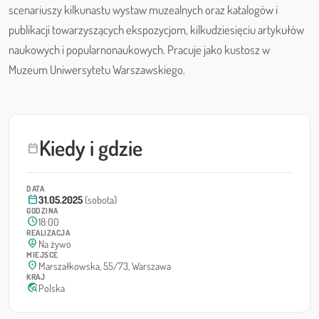
scenariuszy kilkunastu wystaw muzealnych oraz katalogów i
publikacji towarzyszących ekspozycjom, kilkudziesięciu artykułów
naukowych i popularnonaukowych. Pracuje jako kustosz w
Muzeum Uniwersytetu Warszawskiego.
Kiedy i gdzie
calendar_today
DATA
calendar_today
31.05.2025
(sobota)
GODZINA
schedule
18:00
REALIZACJA
person_pin_circle
Na żywo
MIEJSCE
location_on
Marszałkowska, 55/73, Warszawa
KRAJ
travel_explore
Polska