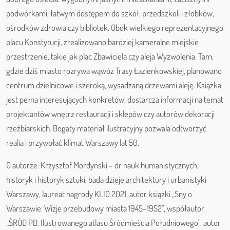
podwórkami, łatwym dostępem do szkół, przedszkoli i żłobków,
ośrodków zdrowia czy bibliotek. Obok wielkiego reprezentacyjnego
placu Konstytucji, zrealizowano bardziej kameralne miejskie
przestrzenie, takie jak plac Zbawiciela czy aleja Wyzwolenia. Tam,
gdzie dziś miasto rozrywa wąwóz Trasy Łazienkowskiej, planowano
centrum dzielnicowe i szeroką, wysadzaną drzewami aleję. Książka
jest pełna interesujących konkretów, dostarcza informacji na temat
projektantów wnętrz restauracji i sklepów czy autorów dekoracji
rzeźbiarskich. Bogaty materiał ilustracyjny pozwala odtworzyć
realia i przywołać klimat Warszawy lat 50.
O autorze: Krzysztof Mordyński – dr nauk humanistycznych,
historyk i historyk sztuki, bada dzieje architektury i urbanistyki
Warszawy, laureat nagrody KLIO 2021, autor książki „Sny o
Warszawie. Wizje przebudowy miasta 1945–1952", współautor
„ŚRÓD PD. Ilustrowanego atlasu Śródmieścia Południowego", autor