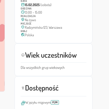
DATA
calendar_today
15.02.2025
(sobota)
GODZINA
schedule
13:00 – 15:00
REALIZACJA
person_pin_circle
Na żywo
MIEJSCE
location_on
Radzymińska 123, Warszawa
KRAJ
travel_explore
Polska
Wiek uczestników
child_care
Dla wszystkich grup wiekowych
Dostępność
accessibility_new
sign_language
W języku migowym
PJM