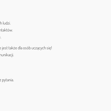
 ludzi.
ntaktów.
.
e jest także dla osób uczących się!
unikacji.
z pytania.