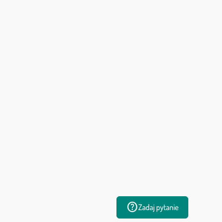
help
Zadaj pytanie