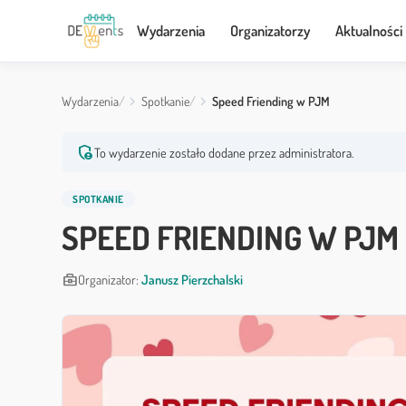
Wydarzenia
Organizatorzy
Aktualności
Wydarzenia
Spotkanie
Speed Friending w PJM
admin_panel_settings
To wydarzenie zostało dodane przez administratora.
SPOTKANIE
SPEED FRIENDING W PJM
business_center
Organizator:
Janusz Pierzchalski