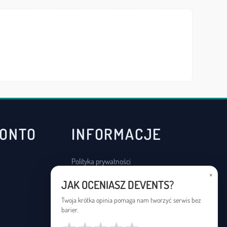
KONTO
INFORMACJE
Polityka prywatności
×
Regulamin
JAK OCENIASZ DEVENTS?
Deklaracja dostępności
Twoja krótka opinia pomaga nam tworzyć serwis bez
barier.