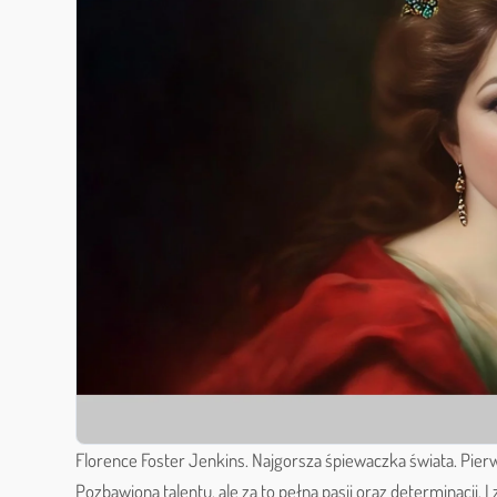
Florence Foster Jenkins. Najgorsza śpiewaczka świata. Pierw
Pozbawiona talentu, ale za to pełna pasji oraz determinacji. I