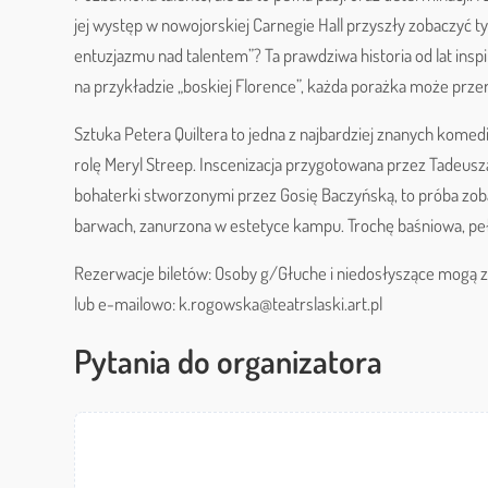
jej występ w nowojorskiej Carnegie Hall przyszły zobaczyć ty
entuzjazmu nad talentem”? Ta prawdziwa historia od lat insp
na przykładzie „boskiej Florence”, każda porażka może przer
Sztuka Petera Quiltera to jedna z najbardziej znanych komed
rolę Meryl Streep. Inscenizacja przygotowana przez Tadeusz
bohaterki stworzonymi przez Gosię Baczyńską, to próba zob
barwach, zanurzona w estetyce kampu. Trochę baśniowa, pełna
Rezerwacje biletów: Osoby g/Głuche i niedosłyszące mogą zg
lub e-mailowo: k.rogowska@teatrslaski.art.pl
Pytania do organizatora