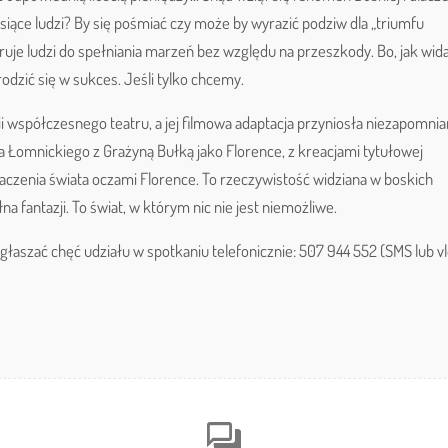
siące ludzi? By się pośmiać czy może by wyrazić podziw dla „triumfu
iruje ludzi do spełniania marzeń bez względu na przeszkody. Bo, jak wid
odzić się w sukces. Jeśli tylko chcemy.
ii współczesnego teatru, a jej filmowa adaptacja przyniosła niezapomni
a Łomnickiego z Grażyną Bułką jako Florence, z kreacjami tytułowej
aczenia świata oczami Florence. To rzeczywistość widziana w boskich
 fantazji. To świat, w którym nic nie jest niemożliwe.
łaszać chęć udziału w spotkaniu telefonicznie: 507 944 552 (SMS lub v
forum