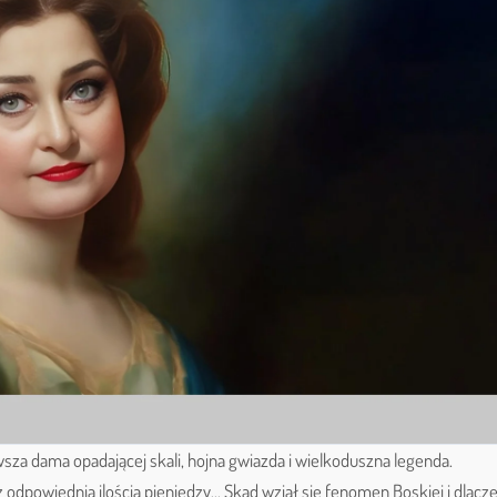
sza dama opadającej skali, hojna gwiazda i wielkoduszna legenda.
 z odpowiednią ilością pieniędzy... Skąd wziął się fenomen Boskiej i dlacz