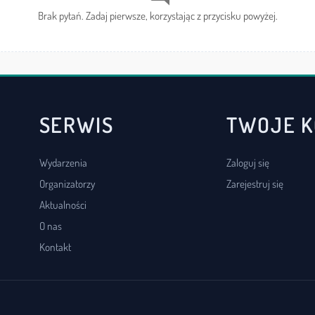
Brak pytań. Zadaj pierwsze, korzystając z przycisku powyżej.
SERWIS
TWOJE 
Wydarzenia
Zaloguj się
Organizatorzy
Zarejestruj się
Aktualności
O nas
Kontakt