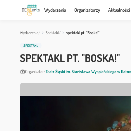
Wydarzenia
Organizatorzy
Aktualności
Wydarzenia
Spektakl
spektakl pt. "Boska!"
SPEKTAKL
SPEKTAKL PT. "BOSKA!"
business_center
Organizator:
Teatr Śląski im. Stanisława Wyspiańskiego w Kato