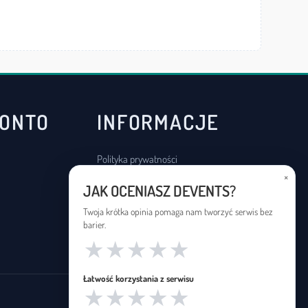
KONTO
INFORMACJE
Polityka prywatności
×
Regulamin
JAK OCENIASZ DEVENTS?
Deklaracja dostępności
Twoja krótka opinia pomaga nam tworzyć serwis bez
barier.
★
★
★
★
★
Łatwość korzystania z serwisu
★
★
★
★
★