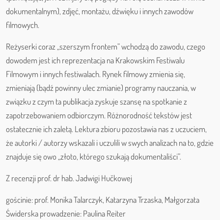
dokumentalnym), zdjęć, montażu, dźwięku i innych zawodów
filmowych.
Reżyserki coraz „szerszym frontem” wchodzą do zawodu, czego
dowodem jest ich reprezentacja na Krakowskim Festiwalu
Filmowym i innych festiwalach. Rynek filmowy zmienia się,
zmieniają (bądź powinny ulec zmianie) programy nauczania, w
związku z czym ta publikacja zyskuje szansę na spotkanie z
zapotrzebowaniem odbiorczym. Różnorodność tekstów jest
ostatecznie ich zaletą. Lektura zbioru pozostawia nas z uczuciem,
że autorki / autorzy wskazali i uczulili w swych analizach na to, gdzie
znajduje się owo „złoto, którego szukają dokumentaliści”.
Z recenzji prof. dr hab. Jadwigi Hučkowej
gościnie: prof. Monika Talarczyk, Katarzyna Trzaska, Małgorzata
Świderska prowadzenie: Paulina Reiter