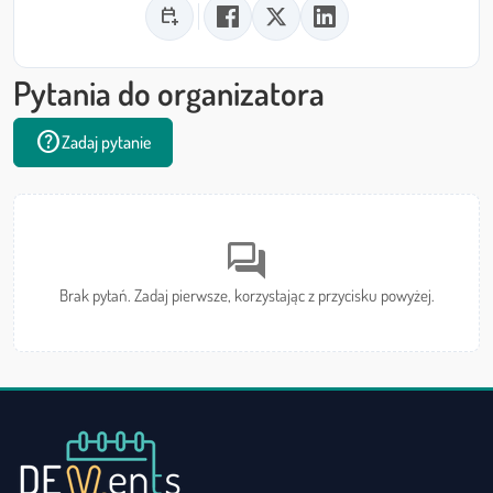
calendar_add_on
Pytania do organizatora
help
Zadaj pytanie
forum
Brak pytań. Zadaj pierwsze, korzystając z przycisku powyżej.