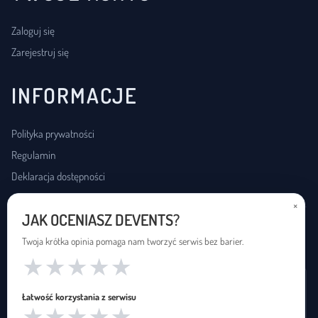
Zaloguj się
Zarejestruj się
INFORMACJE
Polityka prywatności
Regulamin
Deklaracja dostępności
×
JAK OCENIASZ DEVENTS?
USŁUGI DOSTĘPNOŚCI
Twoja krótka opinia pomaga nam tworzyć serwis bez barier.
★
★
★
★
★
Wynajem pętli indukcyjnej
Łatwość korzystania z serwisu
Zapętleni · zapetleni.pl
★
★
★
★
★