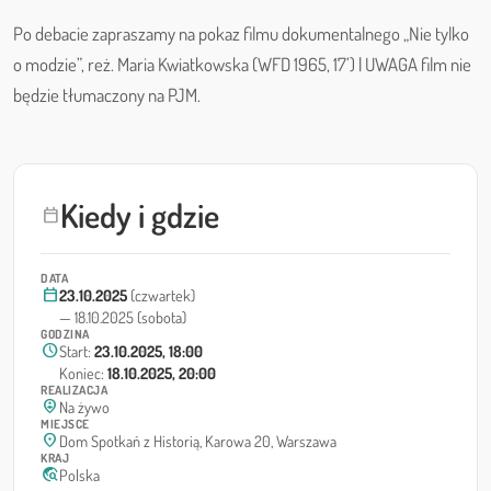
Po debacie zapraszamy na pokaz filmu dokumentalnego „Nie tylko
o modzie”, reż. Maria Kwiatkowska (WFD 1965, 17’) | UWAGA film nie
będzie tłumaczony na PJM.
Kiedy i gdzie
calendar_today
DATA
calendar_today
23.10.2025
(czwartek)
— 18.10.2025 (sobota)
GODZINA
schedule
Start:
23.10.2025, 18:00
Koniec:
18.10.2025, 20:00
REALIZACJA
person_pin_circle
Na żywo
MIEJSCE
location_on
Dom Spotkań z Historią, Karowa 20, Warszawa
KRAJ
travel_explore
Polska