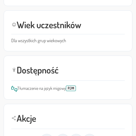
Wiek uczestników
child_care
Dla wszystkich grup wiekowych
Dostępność
accessibility_new
thumbs_up_down
Tłumaczenie na język migowy
PJM
Akcje
share