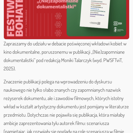
Zapraszamy do udziału w debacie poświęconej wkładowi kobiet w
kino dokumentalne, poruszonemu w publikacji „(Nie)zapomniane
dokumentalistki” pod redakcją Moniki Talarczyk (wyd. PWSFTviT,
2025).
Znaczenie publikacji polega na wprowadzeniu do dyskursu
naukowego nie tylko słabo znanych czy zapomnianych nazwisk
reżyserek dokumentu, ale i zawodów filmowych, których istotny
wkład w kształt artystyczny dokumentu jest pomijany w literaturze
przedmiotu. Dotychczas nie pojawiła się publikacja, która miałaby
ambicje zaprezentowania tylu autorek filmu: scenariusza
(pamiętając, jak rozwijały się poglądy na rolę scenariusza w filmie