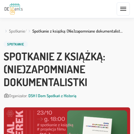
menu
Spotkanie
Spotkanie z książką: (Nie)zapomniane dokumentalist…
SPOTKANIE
SPOTKANIE Z KSIĄŻKĄ:
(NIE)ZAPOMNIANE
DOKUMENTALISTKI
business_center
Organizator:
DSH | Dom Spotkań z Historią