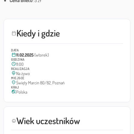
Cena biletu
: 5 zł
Kiedy i gdzie
calendar_today
DATA
calendar_today
11.02.2025
(wtorek)
GODZINA
schedule
11:00
REALIZACJA
person_pin_circle
Na żywo
MIEJSCE
location_on
Święty Marcin 80/82, Poznań
KRAJ
travel_explore
Polska
Wiek uczestników
child_care