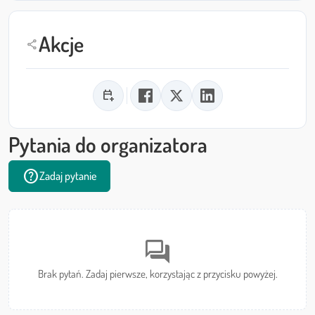
Akcje
share
calendar_add_on
Pytania do organizatora
help
Zadaj pytanie
forum
Brak pytań. Zadaj pierwsze, korzystając z przycisku powyżej.