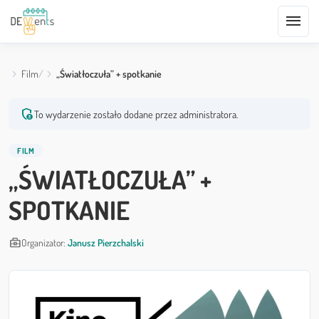
menu
Film
„Światłoczuła” + spotkanie
admin_panel_settings
To wydarzenie zostało dodane przez administratora.
FILM
„ŚWIATŁOCZUŁA” +
SPOTKANIE
business_center
Organizator:
Janusz Pierzchalski