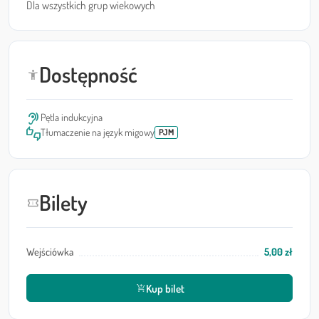
Dla wszystkich grup wiekowych
Dostępność
accessibility_new
hearing
Pętla indukcyjna
thumbs_up_down
Tłumaczenie na język migowy
PJM
Bilety
confirmation_number
Wejściówka
5,00 zł
Kup bilet
shopping_cart_checkout