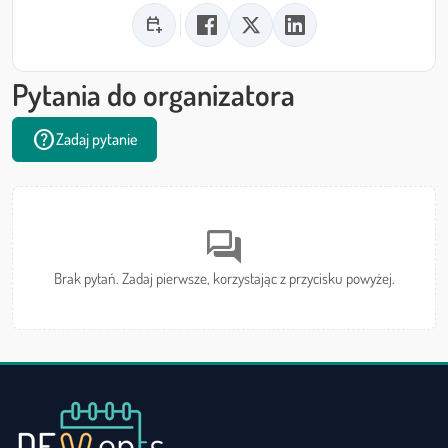
calendar_add_on
Pytania do organizatora
help
Zadaj pytanie
forum
Brak pytań. Zadaj pierwsze, korzystając z przycisku powyżej.