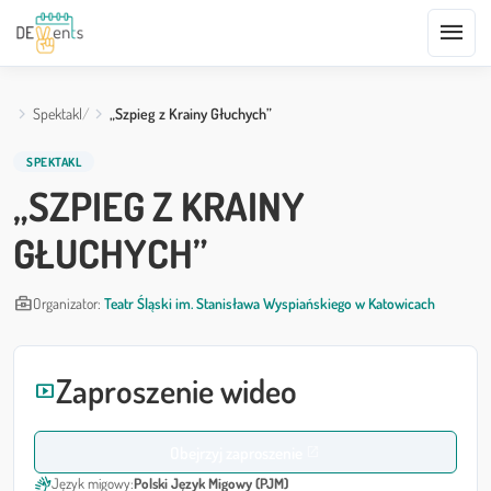
menu
Spektakl
„Szpieg z Krainy Głuchych”
SPEKTAKL
„SZPIEG Z KRAINY
GŁUCHYCH”
business_center
Organizator:
Teatr Śląski im. Stanisława Wyspiańskiego w Katowicach
Zaproszenie wideo
smart_display
Obejrzyj zaproszenie
open_in_new
sign_language
Język migowy:
Polski Język Migowy (PJM)