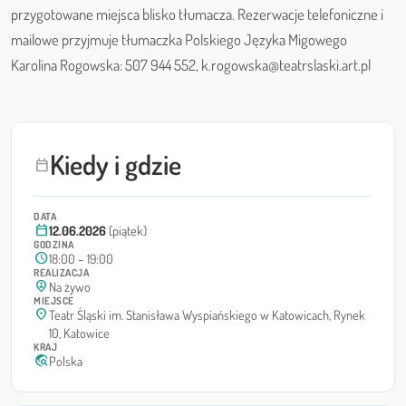
przygotowane miejsca blisko tłumacza. Rezerwacje telefoniczne i
mailowe przyjmuje tłumaczka Polskiego Języka Migowego
Karolina Rogowska: 507 944 552, k.rogowska@teatrslaski.art.pl
Kiedy i gdzie
calendar_today
DATA
calendar_today
12.06.2026
(piątek)
GODZINA
schedule
18:00 – 19:00
REALIZACJA
person_pin_circle
Na żywo
MIEJSCE
location_on
Teatr Śląski im. Stanisława Wyspiańskiego w Katowicach, Rynek
10, Katowice
KRAJ
travel_explore
Polska