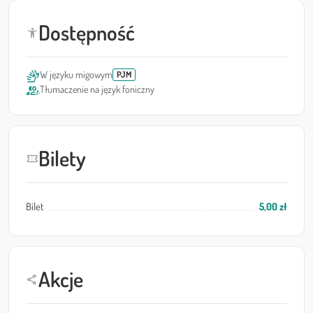
Dostępność
accessibility_new
sign_language
W języku migowym
PJM
interpreter_mode
Tłumaczenie na język foniczny
Bilety
confirmation_number
Bilet
5,00 zł
Akcje
share