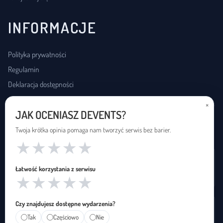
INFORMACJE
Polityka prywatności
Regulamin
Deklaracja dostępności
×
JAK OCENIASZ DEVENTS?
USŁUGI DOSTĘPNOŚCI
Twoja krótka opinia pomaga nam tworzyć serwis bez barier.
★
★
★
★
★
Wynajem pętli indukcyjnej
Łatwość korzystania z serwisu
Zapętleni · zapetleni.pl
★
★
★
★
★
Czy znajdujesz dostępne wydarzenia?
Tłumaczenie na polski język migowy
Tak
Częściowo
Nie
Janusz Migowego · januszmigowego.pl