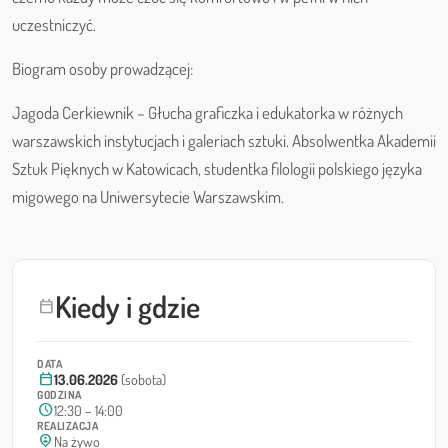
uczestniczyć.
Biogram osoby prowadzącej:
Jagoda Cerkiewnik – Głucha graficzka i edukatorka w różnych
warszawskich instytucjach i galeriach sztuki. Absolwentka Akademii
Sztuk Pięknych w Katowicach, studentka filologii polskiego języka
migowego na Uniwersytecie Warszawskim.
Kiedy i gdzie
calendar_today
DATA
calendar_today
13.06.2026
(sobota)
GODZINA
schedule
12:30 – 14:00
REALIZACJA
person_pin_circle
Na żywo