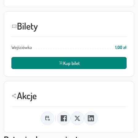
Bilety
confirmation_number
Wejściówka
1,00 zł
Kup bilet
shopping_cart_checkout
Akcje
share
calendar_add_on