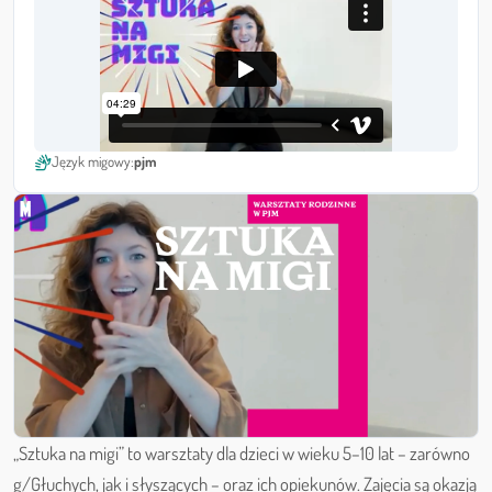
sign_language
Język migowy:
pjm
„Sztuka na migi” to warsztaty dla dzieci w wieku 5–10 lat – zarówno
g/Głuchych, jak i słyszących – oraz ich opiekunów. Zajęcia są okazją