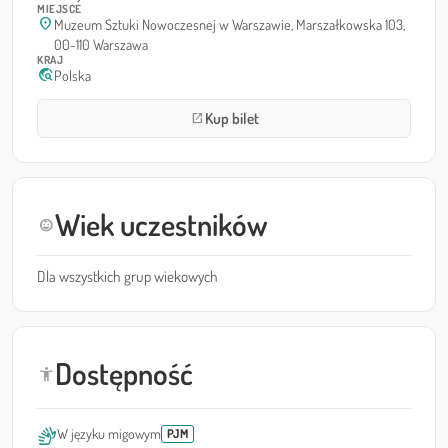
MIEJSCE
location_on
Muzeum Sztuki Nowoczesnej w Warszawie, Marszałkowska 103,
00-110 Warszawa
KRAJ
travel_explore
Polska
Kup bilet
open_in_new
Wiek uczestników
child_care
Dla wszystkich grup wiekowych
Dostępność
accessibility_new
sign_language
W języku migowym
PJM