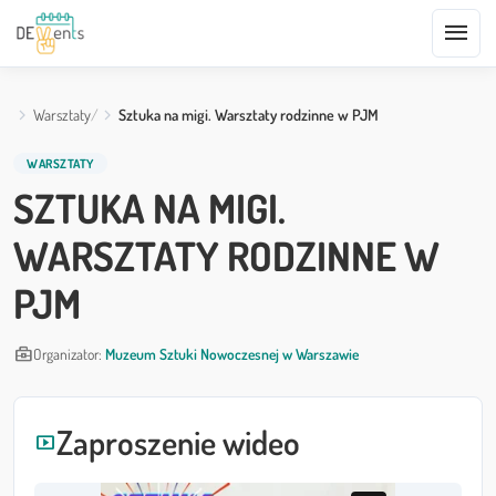
menu
Warsztaty
Sztuka na migi. Warsztaty rodzinne w PJM
WARSZTATY
SZTUKA NA MIGI.
WARSZTATY RODZINNE W
PJM
business_center
Organizator:
Muzeum Sztuki Nowoczesnej w Warszawie
Zaproszenie wideo
smart_display