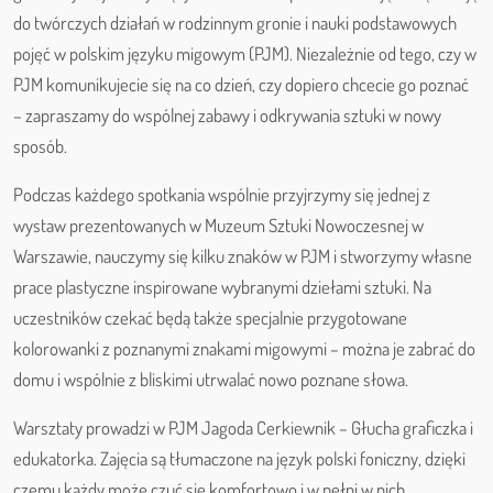
do twórczych działań w rodzinnym gronie i nauki podstawowych
pojęć w polskim języku migowym (PJM). Niezależnie od tego, czy w
PJM komunikujecie się na co dzień, czy dopiero chcecie go poznać
– zapraszamy do wspólnej zabawy i odkrywania sztuki w nowy
sposób.
Podczas każdego spotkania wspólnie przyjrzymy się jednej z
wystaw prezentowanych w Muzeum Sztuki Nowoczesnej w
Warszawie, nauczymy się kilku znaków w PJM i stworzymy własne
prace plastyczne inspirowane wybranymi dziełami sztuki. Na
uczestników czekać będą także specjalnie przygotowane
kolorowanki z poznanymi znakami migowymi – można je zabrać do
domu i wspólnie z bliskimi utrwalać nowo poznane słowa.
Warsztaty prowadzi w PJM Jagoda Cerkiewnik – Głucha graficzka i
edukatorka. Zajęcia są tłumaczone na język polski foniczny, dzięki
czemu każdy może czuć się komfortowo i w pełni w nich