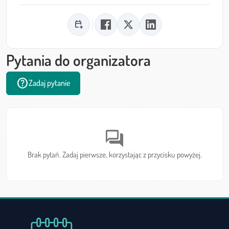
calendar_add_on
Pytania do organizatora
help
Zadaj pytanie
forum
Brak pytań. Zadaj pierwsze, korzystając z przycisku powyżej.