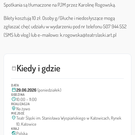
Spotkania są tłumaczone na PJM przez Karolinę Rogowską.
Bilety kosztują 10 zł. Osoby g/Głuche i niedosłyszące mogą
zgłaszać chęć udziału w wydarzeniu pod nr telefonu 507 944 552
(SMS lub vlog) lub e-mailowo: k.rogowska@teatrslaski.art.pl
Kiedy i gdzie
calendar_today
DATA
calendar_today
29.06.2026
(poniedziałek)
GODZINA
schedule
10:00 – 11:00
REALIZACJA
person_pin_circle
Na żywo
MIEJSCE
location_on
Teatr Śląski im. Stanisława Wyspiańskiego w Katowicach, Rynek
10, Katowice
KRAJ
travel_explore
Polska