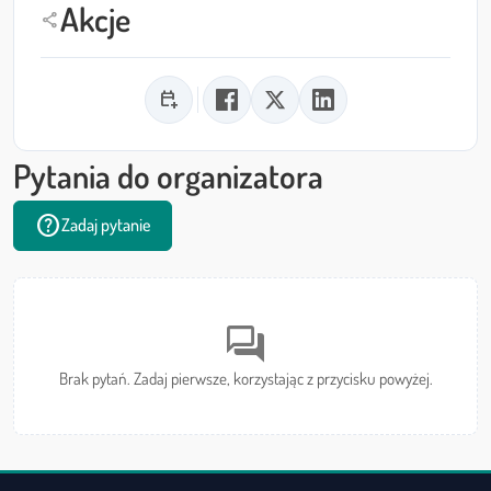
Akcje
share
calendar_add_on
Pytania do organizatora
help
Zadaj pytanie
forum
Brak pytań. Zadaj pierwsze, korzystając z przycisku powyżej.