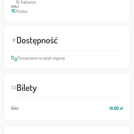
10, Katowice
KRAJ
travel_explore
Polska
Dostępność
accessibility_new
thumbs_up_down
Tłumaczenie na język migowy
Bilety
confirmation_number
Bilet
10,00 zł