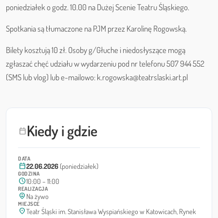
poniedziałek o godz. 10.00 na Dużej Scenie Teatru Śląskiego.
Spotkania są tłumaczone na PJM przez Karolinę Rogowską.
Bilety kosztują 10 zł. Osoby g/Głuche i niedosłyszące mogą
zgłaszać chęć udziału w wydarzeniu pod nr telefonu 507 944 552
(SMS lub vlog) lub e-mailowo: k.rogowska@teatrslaski.art.pl
Kiedy i gdzie
calendar_today
DATA
calendar_today
22.06.2026
(poniedziałek)
GODZINA
schedule
10:00 – 11:00
REALIZACJA
person_pin_circle
Na żywo
MIEJSCE
location_on
Teatr Śląski im. Stanisława Wyspiańskiego w Katowicach, Rynek