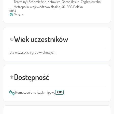
Teatralny), Śródmieście, Katowice, Górnośląsko-Zagłębiowska
Metropolia, województwo śląskie, 40-003 Polska
KRAJ
travel_explore
Polska
Wiek uczestników
child_care
Dla wszystkich grup wiekowych
Dostępność
accessibility_new
thumbs_up_down
Tłumaczenie na język migowy
PJM