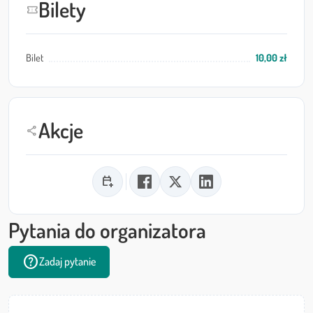
Bilety
confirmation_number
Bilet
10,00 zł
Akcje
share
calendar_add_on
Pytania do organizatora
help
Zadaj pytanie