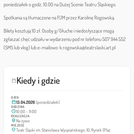
poniedziałek o godz. 10.00 na Dużej Scenie Teatru Śląskiego.
Spotkania są tłumaczone na PJM przez Karolinę Rogowską.
Bilety kosztują 10 zł. Osoby g/Głuche i niedosłyszące mogą
zgłaszać chęć udziału w wydarzeniu pod nr telefonu 507 944 552
(SMS lub vlog) lub e-mailowo: k.rogowska@teatrslaski.art.pl
Kiedy i gdzie
calendar_today
DATA
calendar_today
13.04.2026
(poniedziałek)
GODZINA
schedule
10:00 – 11:00
REALIZACJA
person_pin_circle
Na żywo
MIEJSCE
location_on
Teatr Śląski im. Stanisława Wyspiańskiego, 10, Rynek (Plac