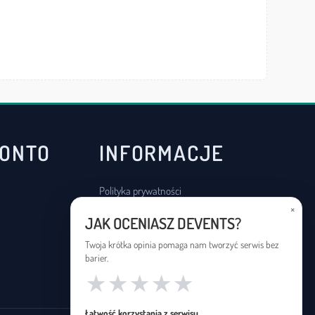
KONTO
INFORMACJE
Polityka prywatności
×
Regulamin
JAK OCENIASZ DEVENTS?
Deklaracja dostępności
Twoja krótka opinia pomaga nam tworzyć serwis bez
barier.
★
★
★
★
★
Łatwość korzystania z serwisu