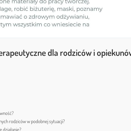
erapeutyczne dla rodziców i opiekunó
tywność?
nych rodziców w podobnej sytuacji?
e działanie?