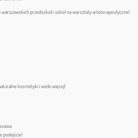
 warszawskich przedszkoli i szkół na warsztaty arteterapeutyczne!
 naturalne kosmetyki i wiele więcej!
arszawa
e podejście!