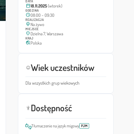
DATA
calendar_today
18.11.2025
(wtorek)
GODZINA
schedule
08:00 – 09:30
REALIZACJA
person_pin_circle
Na żywo
MIEJSCE
location_on
Dzielna 7, Warszawa
KRAJ
travel_explore
Polska
Wiek uczestników
child_care
Dla wszystkich grup wiekowych
Dostępność
accessibility_new
thumbs_up_down
Tłumaczenie na język migowy
PJM