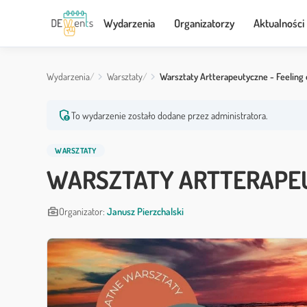
Wydarzenia
Organizatorzy
Aktualności
Wydarzenia
Warsztaty
Warsztaty Artterapeutyczne - Feeling 
admin_panel_settings
To wydarzenie zostało dodane przez administratora.
WARSZTATY
WARSZTATY ARTTERAPEU
business_center
Organizator:
Janusz Pierzchalski