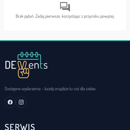
forum
Brak pytań. Zadaj pierwsze, korzystając z przycisku powyżej.
Dostępne wydarzenia – każdy znajdzie tu coś dla siebie.
SERWIS