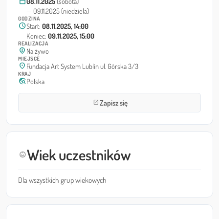
calendar_today
08.11.2025
(sobota)
— 09.11.2025 (niedziela)
GODZINA
schedule
Start:
08.11.2025, 14:00
Koniec:
09.11.2025, 15:00
REALIZACJA
person_pin_circle
Na żywo
MIEJSCE
location_on
Fundacja Art System Lublin ul. Górska 3/3
KRAJ
travel_explore
Polska
Zapisz się
open_in_new
Wiek uczestników
child_care
Dla wszystkich grup wiekowych