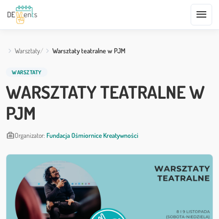
menu
Warsztaty
Warsztaty teatralne w PJM
WARSZTATY
WARSZTATY TEATRALNE W
PJM
business_center
Organizator:
Fundacja Ośmiornice Kreatywności