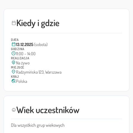
Kiedy i gdzie
calendar_today
DATA
calendar_today
13.12.2025
(sobota)
GODZINA
schedule
11:00 – 14:00
REALIZACJA
person_pin_circle
Na żywo
MIEJSCE
location_on
Radzymińska 123, Warszawa
KRAJ
travel_explore
Polska
Wiek uczestników
child_care
Dla wszystkich grup wiekowych