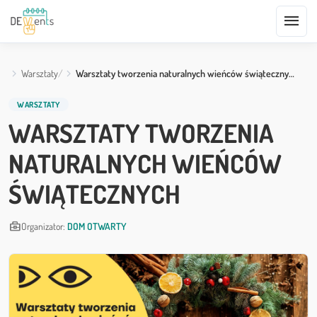
menu
Warsztaty
Warsztaty tworzenia naturalnych wieńców świąteczny…
WARSZTATY
WARSZTATY TWORZENIA
NATURALNYCH WIEŃCÓW
ŚWIĄTECZNYCH
business_center
Organizator:
DOM OTWARTY