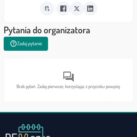
calendar_add_on
Pytania do organizatora
help
Zadaj pytanie
forum
Brak pytań. Zadaj pierwsze, korzystając z przycisku powyżej.