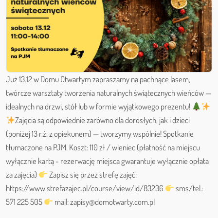
Już 13.12 w Domu Otwartym zapraszamy na pachnące lasem,
twórcze warsztaty tworzenia naturalnych świątecznych wieńców —
idealnych na drzwi, stół lub w formie wyjątkowego prezentu!
Zajęcia są odpowiednie zarówno dla dorosłych, jak i dzieci
(poniżej 13 r.ż. z opiekunem) — tworzymy wspólnie! Spotkanie
tłumaczone na PJM. Koszt: 110 zł / wieniec (płatność na miejscu
wyłącznie kartą - rezerwację miejsca gwarantuje wyłącznie opłata
za zajęcia)
Zapisz się przez strefę zajęć:
https://www.strefazajec.pl/course/view/id/83236
sms/tel.:
571 225 505
mail: zapisy@domotwarty.com.pl