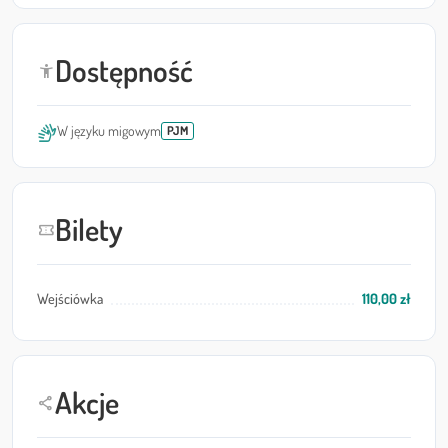
Dostępność
accessibility_new
sign_language
W języku migowym
PJM
Bilety
confirmation_number
Wejściówka
110,00 zł
Akcje
share