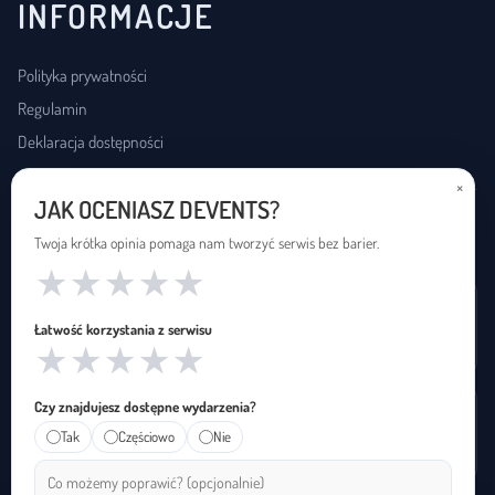
INFORMACJE
Polityka prywatności
Regulamin
Deklaracja dostępności
×
JAK OCENIASZ DEVENTS?
USŁUGI DOSTĘPNOŚCI
Twoja krótka opinia pomaga nam tworzyć serwis bez barier.
★
★
★
★
★
Wynajem pętli indukcyjnej
Łatwość korzystania z serwisu
Zapętleni · zapetleni.pl
★
★
★
★
★
Czy znajdujesz dostępne wydarzenia?
Tłumaczenie na polski język migowy
Tak
Częściowo
Nie
Janusz Migowego · januszmigowego.pl