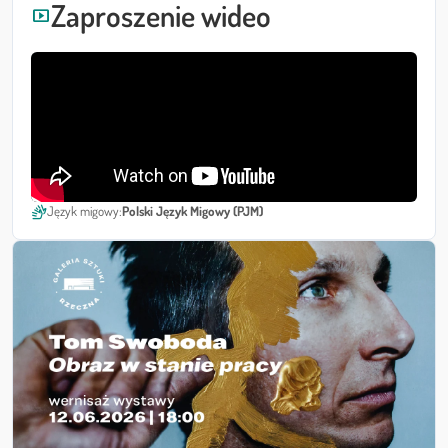
Zaproszenie wideo
smart_display
sign_language
Język migowy:
Polski Język Migowy (PJM)