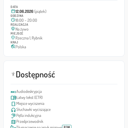
DATA
calendar_today
12.06.2026
(piątek)
GODZINA
schedule
18:00 – 20:00
REALIZACJA
person_pin_circle
Na żywo
MIEJSCE
location_on
Rzeczna 1, Rybnik
KRAJ
travel_explore
Polska
Dostępność
accessibility_new
audio_description
Audiodeskrypcja
menu_book
Łatwy tekst (ETR)
sensor_door
Miejsce wyciszenia
headphones
Słuchawki wyciszające
hearing
Pętla indukcyjna
map
Przedprzewodnik
thumbs_up_down
Tłumaczenie na język migowy
PJM