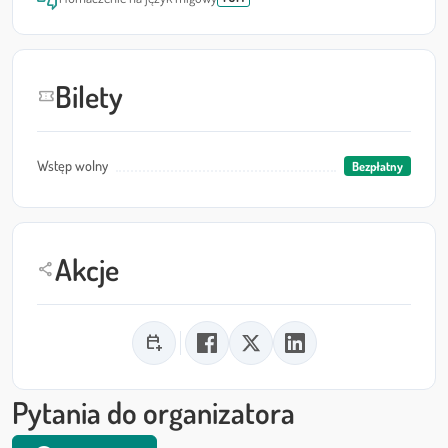
Bilety
confirmation_number
Wstęp wolny
Bezpłatny
Akcje
share
calendar_add_on
Pytania do organizatora