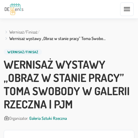
menu
Wernisaż/Finisaż
Wernisaż wystawy „Obraz w stanie pracy” Toma Swobo…
WERNISAŻ/FINISAŻ
WERNISAŻ WYSTAWY
„OBRAZ W STANIE PRACY”
TOMA SWOBODY W GALERII
RZECZNA | PJM
business_center
Organizator:
Galeria Sztuki Rzeczna