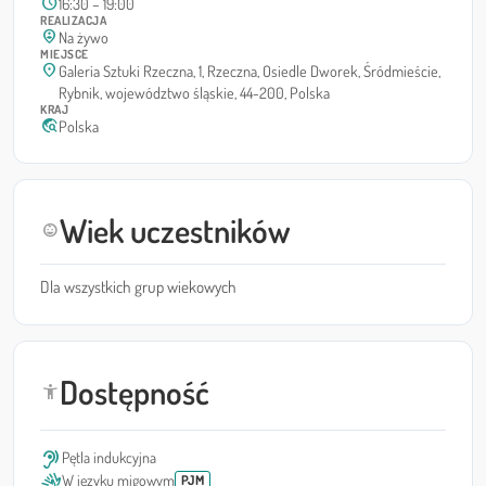
schedule
16:30 – 19:00
REALIZACJA
person_pin_circle
Na żywo
MIEJSCE
location_on
Galeria Sztuki Rzeczna, 1, Rzeczna, Osiedle Dworek, Śródmieście,
Rybnik, województwo śląskie, 44-200, Polska
KRAJ
travel_explore
Polska
Wiek uczestników
child_care
Dla wszystkich grup wiekowych
Dostępność
accessibility_new
hearing
Pętla indukcyjna
sign_language
W języku migowym
PJM