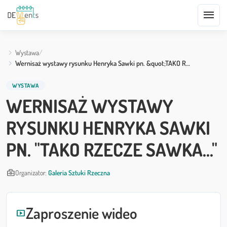
menu
Wystawa
Wernisaż wystawy rysunku Henryka Sawki pn. &quot;TAKO R…
WYSTAWA
WERNISAŻ WYSTAWY
RYSUNKU HENRYKA SAWKI
PN. "TAKO RZECZE SAWKA..."
business_center
Organizator:
Galeria Sztuki Rzeczna
Zaproszenie wideo
smart_display