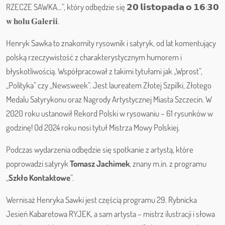
RZECZE SAWKA…”, który odbędzie się 𝟮𝟬 𝗹𝗶𝘀𝘁𝗼𝗽𝗮𝗱𝗮 𝗼 𝟭𝟲:𝟯𝟬
𝐰 𝐡𝐨𝐥𝐮 𝐆𝐚𝐥𝐞𝐫𝐢𝐢.
Henryk Sawka to znakomity rysownik i satyryk, od lat komentujący
polską rzeczywistość z charakterystycznym humorem i
błyskotliwością. Współpracował z takimi tytułami jak „Wprost”,
„Polityka” czy „Newsweek”. Jest laureatem Złotej Szpilki, Złotego
Medalu Satyrykonu oraz Nagrody Artystycznej Miasta Szczecin. W
2020 roku ustanowił Rekord Polski w rysowaniu – 61 rysunków w
godzinę! Od 2024 roku nosi tytuł Mistrza Mowy Polskiej.
Podczas wydarzenia odbędzie się spotkanie z artystą, które
poprowadzi satyryk
Tomasz Jachimek
, znany m.in. z programu
„
Szkło Kontaktowe
”.
Wernisaż Henryka Sawki jest częścią programu 29. Rybnicka
Jesień Kabaretowa RYJEK, a sam artysta – mistrz ilustracji i słowa