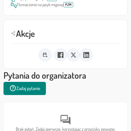
thumbs_up_down
Tłumaczenie na język migowy
PJM
Akcje
share
calendar_add_on
Pytania do organizatora
help
Zadaj pytanie
forum
Brak pytań. Zadaj pierwsze, korzystając z przycisku powyżej.