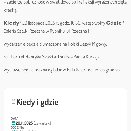
– zabierze publiczność w świat dowcipu i refleksji wyrażonych ciętą
kreską.
𝗞𝗶𝗲𝗱𝘆? 20 listopada 2025 r., godz. 16:30, wstęp wolny 𝗚𝗱𝘇𝗶𝗲?
Galeria Sztuki Rzeczna w Rybniku, ul. Rzeczna 1
Wydarzenie będzie tłumaczone na Polski Język Migowy.
Fot. Portret Henryka Sawki autorstwa Radka Kurzaja.
Wystawę będzie można oglądać w holu Galerii do końca grudnia!
Kiedy i gdzie
calendar_today
DATA
calendar_today
20.11.2025
(czwartek)
GODZINA