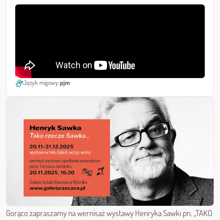
sign_language
Język migowy:
pjm
Gorąco zapraszamy na wernisaż wystawy Henryka Sawki pn. „TAKO