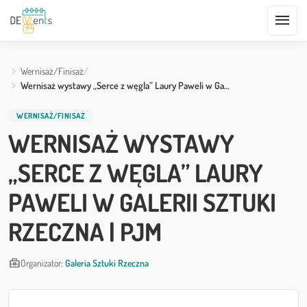
menu
Wernisaż/Finisaż
Wernisaż wystawy „Serce z węgla” Laury Paweli w Ga…
WERNISAŻ/FINISAŻ
WERNISAŻ WYSTAWY
„SERCE Z WĘGLA” LAURY
PAWELI W GALERII SZTUKI
RZECZNA | PJM
business_center
Organizator:
Galeria Sztuki Rzeczna