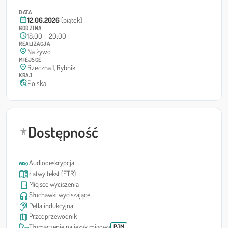
DATA
calendar_today
12.06.2026
(piątek)
GODZINA
schedule
18:00 – 20:00
REALIZACJA
person_pin_circle
Na żywo
MIEJSCE
location_on
Rzeczna 1, Rybnik
KRAJ
travel_explore
Polska
Dostępność
accessibility_new
audio_description
Audiodeskrypcja
menu_book
Łatwy tekst (ETR)
sensor_door
Miejsce wyciszenia
headphones
Słuchawki wyciszające
hearing
Pętla indukcyjna
map
Przedprzewodnik
thumbs_up_down
Tłumaczenie na język migowy
PJM