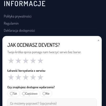
INFORMACJE
Polityka prywatności
Regulamin
Deklaracja dostępności
×
JAK OCENIASZ DEVENTS?
USŁUGI DOSTĘPNOŚCI
Twoja krótka opinia pomaga nam tworzyć serwis bez barier.
★
★
★
★
★
Wynajem pętli indukcyjnej
Łatwość korzystania z serwisu
Zapętleni · zapetleni.pl
★
★
★
★
★
Czy znajdujesz dostępne wydarzenia?
Tłumaczenie na polski język migowy
Tak
Częściowo
Nie
Janusz Migowego · januszmigowego.pl