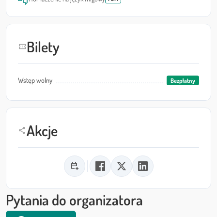
Bilety
confirmation_number
Wstęp wolny
Bezpłatny
Akcje
share
calendar_add_on
Pytania do organizatora