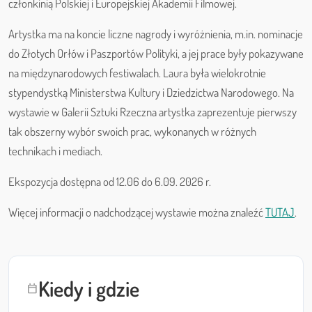
członkinią Polskiej i Europejskiej Akademii Filmowej.
Artystka ma na koncie liczne nagrody i wyróżnienia, m.in. nominacje
do Złotych Orłów i Paszportów Polityki, a jej prace były pokazywane
na międzynarodowych festiwalach. Laura była wielokrotnie
stypendystką Ministerstwa Kultury i Dziedzictwa Narodowego. Na
wystawie w Galerii Sztuki Rzeczna artystka zaprezentuje pierwszy
tak obszerny wybór swoich prac, wykonanych w różnych
technikach i mediach.
Ekspozycja dostępna od 12.06 do 6.09. 2026 r.
Więcej informacji o nadchodzącej wystawie można znaleźć
TUTAJ
.
Kiedy i gdzie
calendar_today