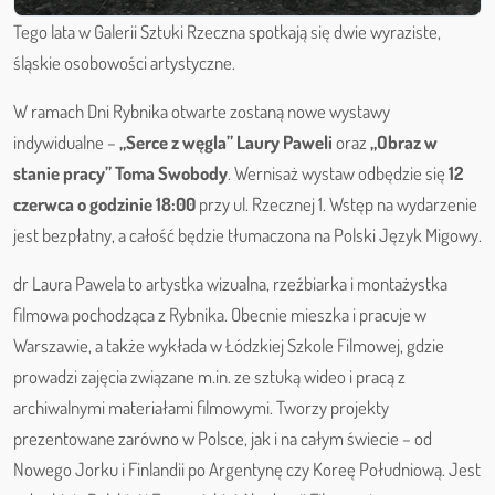
Tego lata w Galerii Sztuki Rzeczna spotkają się dwie wyraziste,
śląskie osobowości artystyczne.
W ramach Dni Rybnika otwarte zostaną nowe wystawy
indywidualne –
„Serce z węgla” Laury Paweli
oraz
„Obraz w
stanie pracy” Toma Swobody
. Wernisaż wystaw odbędzie się
12
czerwca o godzinie 18:00
przy ul. Rzecznej 1. Wstęp na wydarzenie
jest bezpłatny, a całość będzie tłumaczona na Polski Język Migowy.
dr Laura Pawela to artystka wizualna, rzeźbiarka i montażystka
filmowa pochodząca z Rybnika. Obecnie mieszka i pracuje w
Warszawie, a także wykłada w Łódzkiej Szkole Filmowej, gdzie
prowadzi zajęcia związane m.in. ze sztuką wideo i pracą z
archiwalnymi materiałami filmowymi. Tworzy projekty
prezentowane zarówno w Polsce, jak i na całym świecie – od
Nowego Jorku i Finlandii po Argentynę czy Koreę Południową. Jest