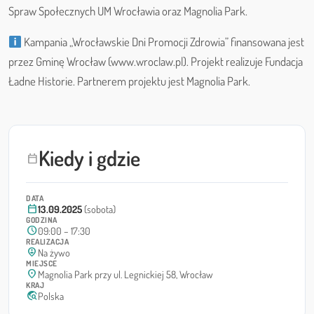
Spraw Społecznych UM Wrocławia oraz Magnolia Park.
Kampania „Wrocławskie Dni Promocji Zdrowia” finansowana jest
przez Gminę Wrocław (www.wroclaw.pl). Projekt realizuje Fundacja
Ładne Historie. Partnerem projektu jest Magnolia Park.
Kiedy i gdzie
calendar_today
DATA
calendar_today
13.09.2025
(sobota)
GODZINA
schedule
09:00 – 17:30
REALIZACJA
person_pin_circle
Na żywo
MIEJSCE
location_on
Magnolia Park przy ul. Legnickiej 58, Wrocław
KRAJ
travel_explore
Polska