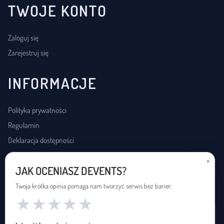
TWOJE KONTO
Zaloguj się
Zarejestruj się
INFORMACJE
Polityka prywatności
Regulamin
Deklaracja dostępności
×
JAK OCENIASZ DEVENTS?
USŁUGI DOSTĘPNOŚCI
Twoja krótka opinia pomaga nam tworzyć serwis bez barier.
★
★
★
★
★
Wynajem pętli indukcyjnej