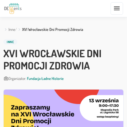
menu
Inne
XVI Wrocławskie Dni Promocji Zdrowia
INNE
XVI WROCŁAWSKIE DNI
PROMOCJI ZDROWIA
business_center
Organizator:
Fundacja Ładne Historie