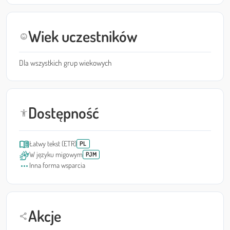
Wiek uczestników
child_care
Dla wszystkich grup wiekowych
Dostępność
accessibility_new
menu_book
Łatwy tekst (ETR)
PL
sign_language
W języku migowym
PJM
more_horiz
Inna forma wsparcia
Akcje
share