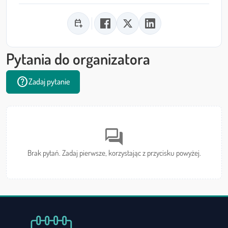
calendar_add_on
Pytania do organizatora
help
Zadaj pytanie
forum
Brak pytań. Zadaj pierwsze, korzystając z przycisku powyżej.