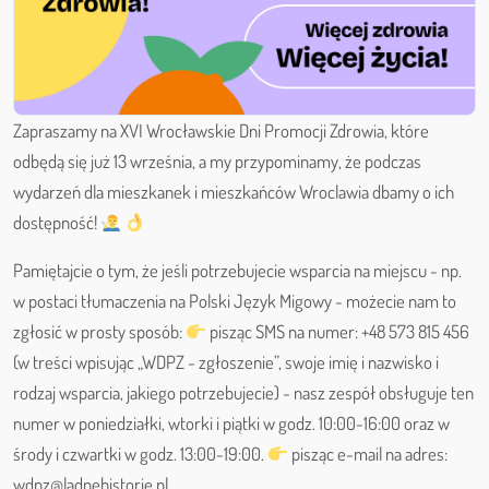
Zapraszamy na XVI Wrocławskie Dni Promocji Zdrowia, które
odbędą się już 13 września, a my przypominamy, że podczas
wydarzeń dla mieszkanek i mieszkańców Wroclawia dbamy o ich
dostępność!
Pamiętajcie o tym, że jeśli potrzebujecie wsparcia na miejscu - np.
w postaci tłumaczenia na Polski Język Migowy - możecie nam to
zgłosić w prosty sposób:
pisząc SMS na numer: +48 573 815 456
(w treści wpisując „WDPZ - zgłoszenie”, swoje imię i nazwisko i
rodzaj wsparcia, jakiego potrzebujecie) - nasz zespół obsługuje ten
numer w poniedziałki, wtorki i piątki w godz. 10:00-16:00 oraz w
środy i czwartki w godz. 13:00-19:00.
pisząc e-mail na adres:
wdpz@ladnehistorie.pl