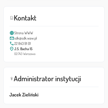
Kontakt
contact_page
language
Strona WWW
mail
sdk@sdk.waw.pl
call
22 843 91 01
location_on
J.S. Bacha 15
02-743 Warszawa
Administrator instytucji
accessibility_new
Jacek Zieliński