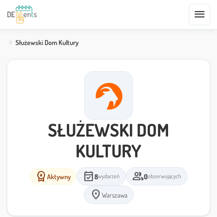
menu
Służewski Dom Kultury
SŁUŻEWSKI DOM
KULTURY
workspace_premium
event_available
group
Aktywny
8
0
wydarzeń
obserwujących
location_on
Warszawa