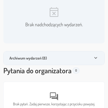
event_busy
Brak nadchodzących wydarzeń.
expand_more
Archiwum wydarzeń (8)
Pytania do organizatora
0
forum
Brak pytań. Zadaj pierwsze, korzystając z przycisku powyżej.