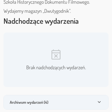
Szkoła Historycznego Dokumentu Filmowego.
Wydajemy magazyn „Dwutygodnik”.
Nadchodzące wydarzenia
event_busy
Brak nadchodzących wydarzeń.
expand_more
Archiwum wydarzeń (4)