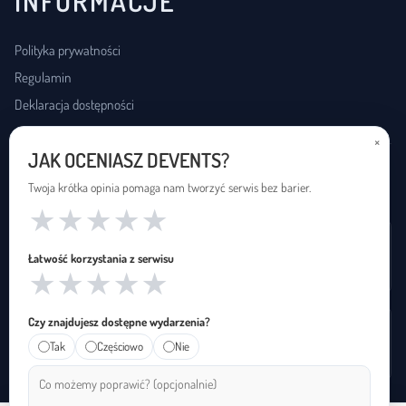
INFORMACJE
Polityka prywatności
Regulamin
Deklaracja dostępności
×
JAK OCENIASZ DEVENTS?
USŁUGI DOSTĘPNOŚCI
Twoja krótka opinia pomaga nam tworzyć serwis bez barier.
★
★
★
★
★
Wynajem pętli indukcyjnej
Łatwość korzystania z serwisu
Zapętleni · zapetleni.pl
★
★
★
★
★
Czy znajdujesz dostępne wydarzenia?
Tłumaczenie na polski język migowy
Tak
Częściowo
Nie
Janusz Migowego · januszmigowego.pl