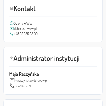
Kontakt
contact_page
language
Strona WWW
mail
dsh@dsh.waw.pl
call
+48 22 255 05 00
Administrator instytucji
accessibility_new
Maja Raczyńska
mail
m.raczynska@dsh.waw.pl
call
534 945 259