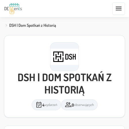
menu
DSH | Dom Spotkań z Historią
DSH | DOM SPOTKAŃ Z
HISTORIĄ
event_available
group
4
0
wydarzeń
obserwujących