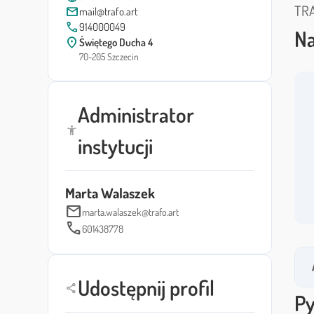
TRA
mail
mail@trafo.art
call
914000049
Na
location_on
Świętego Ducha 4
70-205 Szczecin
Administrator
accessibility_new
instytucji
Marta Walaszek
mail
marta.walaszek@trafo.art
call
601438778
Udostępnij profil
share
Py