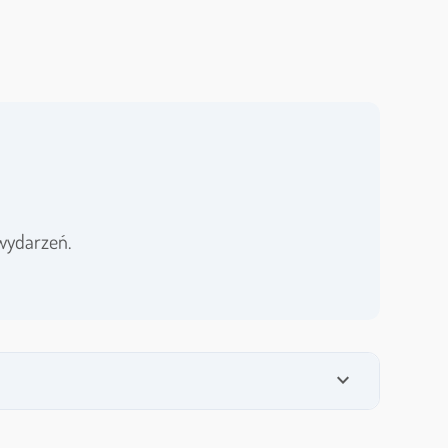
wydarzeń.
expand_more