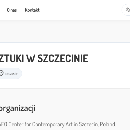
transla
O nas
Kontakt
ZTUKI W SZCZECINIE
ation_on
Szczecin
organizacji
FO Center for Contemporary Art in Szczecin, Poland.