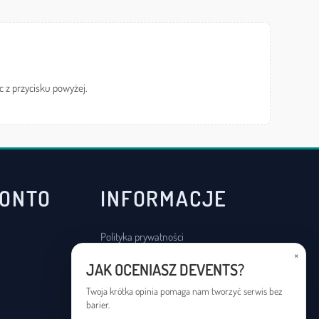
c z przycisku powyżej.
KONTO
INFORMACJE
Polityka prywatności
×
Regulamin
JAK OCENIASZ DEVENTS?
Deklaracja dostępności
Twoja krótka opinia pomaga nam tworzyć serwis bez
barier.