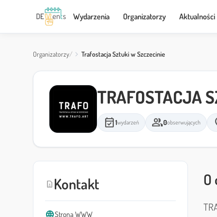
Wydarzenia
Organizatorzy
Aktualności
Organizatorzy
Trafostacja Sztuki w Szczecinie
TRAFOSTACJA S
event_available
group
loc
1
0
wydarzeń
obserwujących
O 
Kontakt
contact_page
TRA
language
Strona WWW