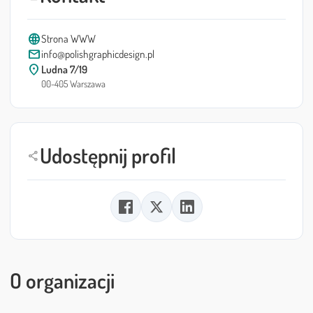
language
Strona WWW
mail
info@polishgraphicdesign.pl
location_on
Ludna 7/19
00-405 Warszawa
Udostępnij profil
share
O organizacji