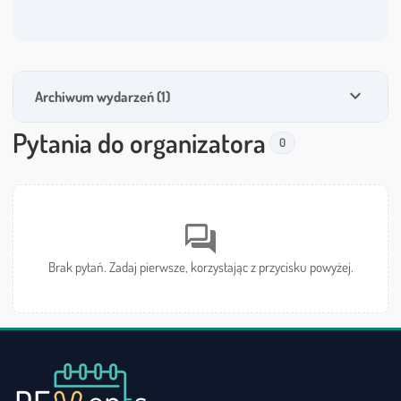
expand_more
Archiwum wydarzeń (1)
Pytania do organizatora
0
forum
Brak pytań. Zadaj pierwsze, korzystając z przycisku powyżej.