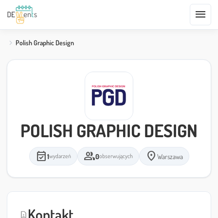
menu
Polish Graphic Design
POLISH GRAPHIC DESIGN
event_available
group
location_on
1
0
Warszawa
wydarzeń
obserwujących
Kontakt
contact_page