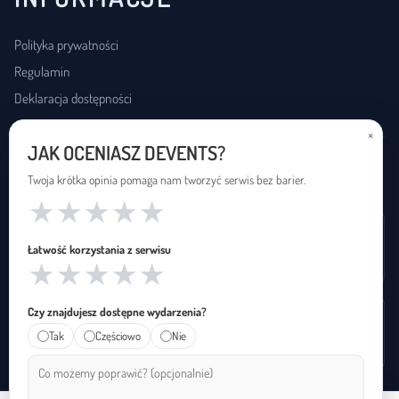
Polityka prywatności
Regulamin
Deklaracja dostępności
×
JAK OCENIASZ DEVENTS?
USŁUGI DOSTĘPNOŚCI
Twoja krótka opinia pomaga nam tworzyć serwis bez barier.
★
★
★
★
★
Wynajem pętli indukcyjnej
Łatwość korzystania z serwisu
Zapętleni · zapetleni.pl
★
★
★
★
★
Czy znajdujesz dostępne wydarzenia?
Tłumaczenie na polski język migowy
Tak
Częściowo
Nie
Janusz Migowego · januszmigowego.pl