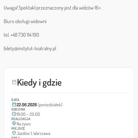
Uwaga! Spektakl przeznaczony jest dla widzów 16+.
Biuro obsługi widowni
tel. +48 730 114 190
bilety@instytut-teatralny.pl
Kiedy i gdzie
calendar_today
DATA
calendar_today
22.06.2026
(poniedziałek)
GODZINA
schedule
19:00 – 20:00
REALIZACJA
person_pin_circle
Na żywo
MIEJSCE
location_on
Jazdów 1, Warszawa
KRAJ