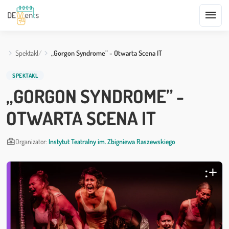
menu
Spektakl
„Gorgon Syndrome” - Otwarta Scena IT
SPEKTAKL
„GORGON SYNDROME” -
OTWARTA SCENA IT
business_center
Organizator:
Instytut Teatralny im. Zbigniewa Raszewskiego