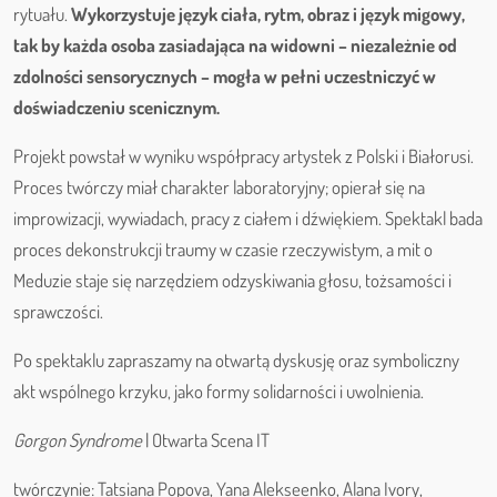
rytuału.
Wykorzystuje język ciała, rytm, obraz i język migowy,
tak by każda osoba zasiadająca na widowni – niezależnie od
zdolności sensorycznych – mogła w pełni uczestniczyć w
doświadczeniu scenicznym.
Projekt powstał w wyniku współpracy artystek z Polski i Białorusi.
Proces twórczy miał charakter laboratoryjny; opierał się na
improwizacji, wywiadach, pracy z ciałem i dźwiękiem. Spektakl bada
proces dekonstrukcji traumy w czasie rzeczywistym, a mit o
Meduzie staje się narzędziem odzyskiwania głosu, tożsamości i
sprawczości.
Po spektaklu zapraszamy na otwartą dyskusję oraz symboliczny
akt wspólnego krzyku, jako formy solidarności i uwolnienia.
Gorgon Syndrome
| Otwarta Scena IT
twórczynie: Tatsiana Popova, Yana Alekseenko, Alana Ivory,