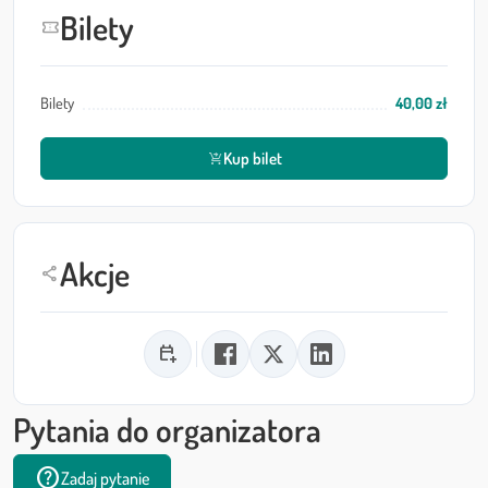
Bilety
confirmation_number
Bilety
40,00 zł
Kup bilet
shopping_cart_checkout
Akcje
share
calendar_add_on
Pytania do organizatora
help
Zadaj pytanie